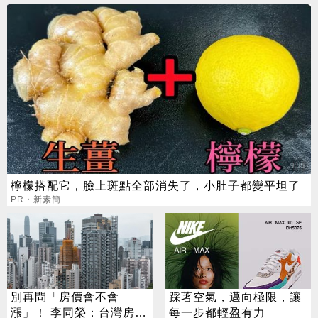
檸檬搭配它，臉上斑點全部消失了，小肚子都變平坦了
PR・新素簡
別再問「房價會不會
踩著空氣，邁向極限，讓
漲」！ 李同榮：台灣房市
每一步都輕盈有力