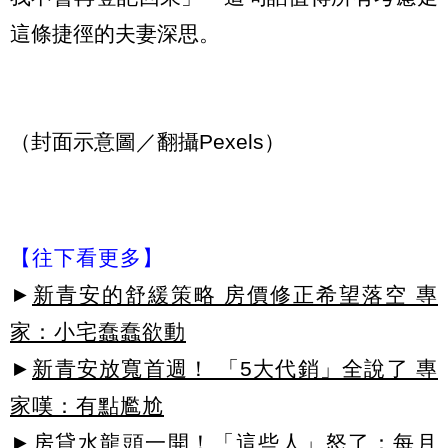
這條捷徑的夫妻深思。
（封面示意圖／翻攝Pexels）
【往下看更多】
►
新青安的舒緩策略 房價修正希望落空 專
家：小宅蠢蠢欲動
►
新青安放寬首週！ 「5大代銷」全說了 專
家嘆：有點尷尬
►
房貸水龍頭一開！「這些人」怒了：每月