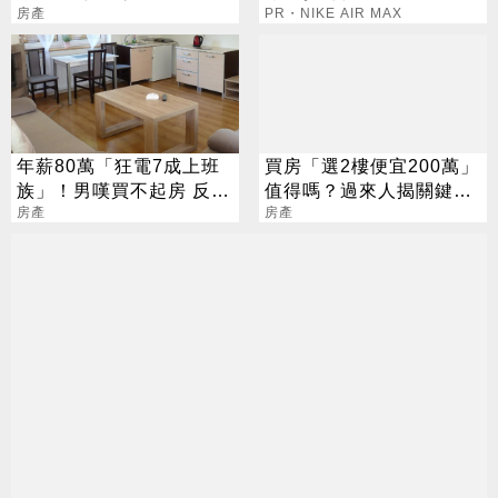
全面分化新時代
房產
PR・NIKE AIR MAX
年薪80萬「狂電7成上班
買房「選2樓便宜200萬」
族」！男嘆買不起房 反遭
值得嗎？過來人揭關鍵：
網噴爆
房產
看離它有多遠
房產