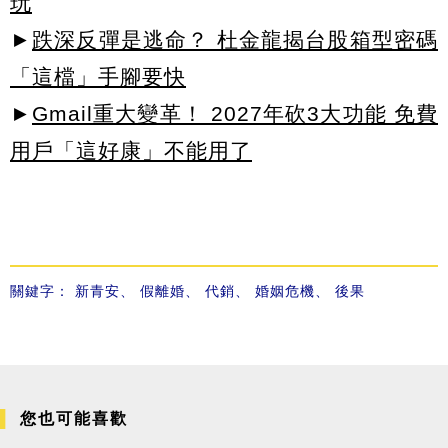
玩
►
跌深反彈是逃命？ 杜金龍揭台股箱型密碼
「這檔」手腳要快
►
Gmail重大變革！ 2027年砍3大功能 免費
用戶「這好康」不能用了
關鍵字：
新青安
、
假離婚
、
代銷
、
婚姻危機
、
後果
您也可能喜歡