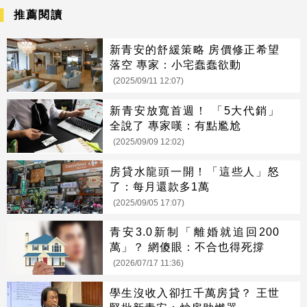
推薦閱讀
新青安的舒緩策略 房價修正希望
落空 專家：小宅蠢蠢欲動
(2025/09/11 12:07)
新青安放寬首週！ 「5大代銷」
全說了 專家嘆：有點尷尬
(2025/09/09 12:02)
房貸水龍頭一開！「這些人」怒
了：每月還款多1萬
(2025/09/05 17:07)
青安3.0新制「離婚就追回200
萬」？ 網傻眼：不合也得死撐
(2026/07/17 11:36)
學生沒收入卻扛千萬房貸？ 王世