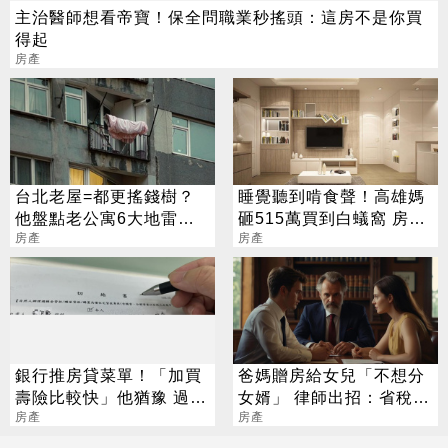
主治醫師想看帝寶！保全問職業秒搖頭：這房不是你買
得起
房產
台北老屋=都更搖錢樹？
睡覺聽到啃食聲！高雄媽
他盤點老公寓6大地雷：
砸515萬買到白蟻窩 房仲
別當接盤俠
房產
撇清：不保固
房產
銀行推房貸菜單！「加買
爸媽贈房給女兒「不想分
壽險比較快」他猶豫 過來
女婿」 律師出招：省稅又
人讚：真的可考慮
房產
能保財產
房產