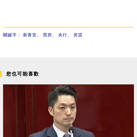
關鍵字：
新青安
、
買房
、
央行
、
房貸
您也可能喜歡