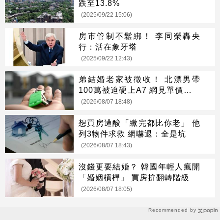
跌至13.8%
(2025/09/22 15:06)
房市管制不鬆綁！ 李同榮轟央
行：活在象牙塔
(2025/09/22 12:43)
弟結婚老家被徵收！ 北漂男帶
100萬被迫硬上A7 網見單價驚呆
了
(2026/08/07 18:48)
想買房遭酸「繳完都比你老」 他
列3物件求救 網嚇退：全是坑
(2026/08/07 18:43)
沒錢更要結婚？ 韓國年輕人瘋開
「婚姻槓桿」 買房拚翻轉階級
(2026/08/07 18:05)
Recommended by