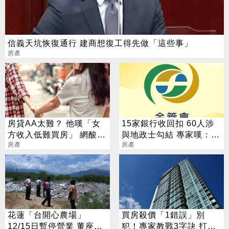
信義天坑恢復通行 建商想復工得先做「這些事」
房產
房貸AA太難？ 他嘆「女
15家銀行收回扣 60人涉
方收入低難買房」 網酸：
與地政士勾結 專家嘆：徹
高薪也不會選你
房產
查恐血流成河
房產
花蓮「台開心農場」
買房殺價「1錯誤」別
12/15日暫停營業 董座邱
犯！專家教戰3字訣 打折