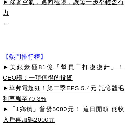
►踩著空氣，邁向極限，讓每一步都輕盈有
力
PR
【熱門排行榜】
►
美銀豪砸81億「幫員工打瘦瘦針」！
CEO讚：一項值得的投資
►
華邦電超狂！第二季EPS 5.4元 記憶體毛
利率飆至70.3%
►
「1鄉鎮」普發5000元！ 這日開領 低收
入戶再加碼2000元