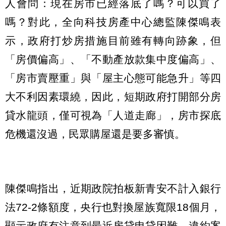
人會問：現在房市已經落底了嗎？可以買了
嗎？對此，全向科技房產中心總監陳傑鳴表
示，政府打炒房措施目前雖有轉向跡象，但
「房價偏高」、「不動產放款集中度偏高」、
「房市賣壓重」與「屋主心態可能急升」等四
大不利因素環繞，因此，短期政府打開部分房
貸水龍頭，僅可視為「人道走廊」，房市探底
危機還沒過，民眾購屋還是要多審慎。
陳傑鳴指出，近期政院拍板新青安不計入銀行
法72-2條額度，央行也對換屋族寬限18個月，
顯示政府有注意到最近房貸申貸困難、違約案