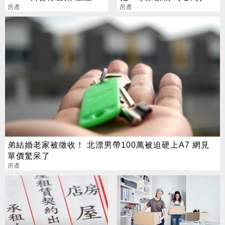
于芸不捨道別
房產
就是香
房產
弟結婚老家被徵收！ 北漂男帶100萬被迫硬上A7 網見
單價驚呆了
房產