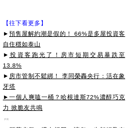
【往下看更多】
►
預售屋解約潮是假的！ 66%是多屋投資客
自住穩如泰山
►
投資客跑光了！房市短期交易暴跌至
13.8%
►
房市管制不鬆綁！ 李同榮轟央行：活在象
牙塔
►一個人爽嗑一桶？哈根達斯72%濃醇巧克
力 掀脆友共鳴
PR