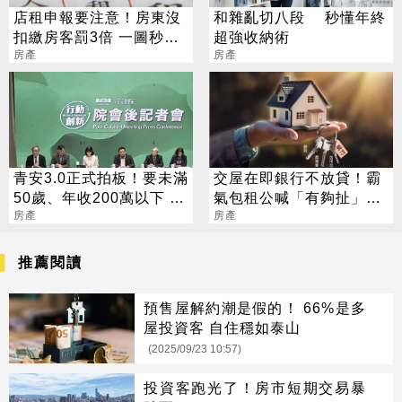
店租申報要注意！房東沒
和雜亂切八段 秒懂年終
扣繳房客罰3倍 一圖秒懂
超強收納術
稅務怎麼算
房產
房產
青安3.0正式拍板！要未滿
交屋在即銀行不放貸！霸
50歲、年收200萬以下 最
氣包租公喊「有夠扯」：
高可貸1500萬
房產
只好全款買房
房產
推薦閱讀
預售屋解約潮是假的！ 66%是多
屋投資客 自住穩如泰山
(2025/09/23 10:57)
投資客跑光了！房市短期交易暴