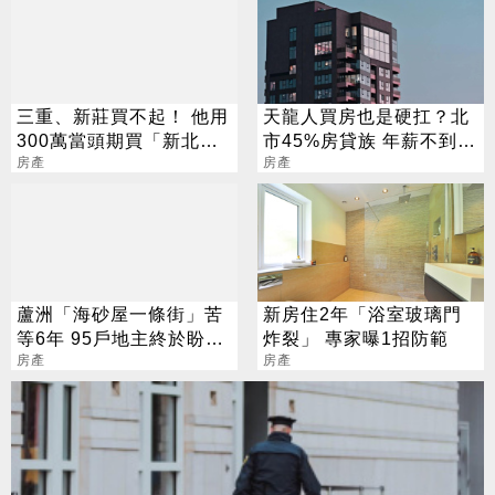
三重、新莊買不起！ 他用
天龍人買房也是硬扛？北
300萬當頭期買「新北蛋
市45%房貸族 年薪不到百
殼區」 網搖頭：真的難
房產
萬
房產
蘆洲「海砂屋一條街」苦
新房住2年「浴室玻璃門
等6年 95戶地主終於盼到
炸裂」 專家曝1招防範
都更
房產
房產