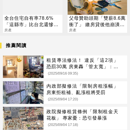
全台住宅自有率78.6%
父母贊助頭期「雙薪8.6萬
「這縣市」比台北還慘僅
衝了」 繳房貸後他崩潰：
69%
房產
被錢追著跑
房產
推薦閱讀
租賃專法修法！ 違反「這2項」
恐罰30萬 房東轟「管太寬」：不
租了！
(2025/09/16 09:35)
內政部擬修法「限制房租漲幅」
房東拒租補、亂漲租將受罰
(2025/09/04 17:20)
政院擬修租賃條例「限制租金天
花板」 專家憂：恐引發暴漲
(2025/09/04 17:18)