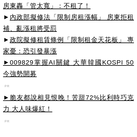
房東轟「管太寬」：不租了！
►
內政部擬修法「限制房租漲幅」 房東拒租
補、亂漲租將受罰
►
政院擬修租賃條例「限制租金天花板」 專
家憂：恐引發暴漲
►009829掌握AI關鍵 大華韓國KOSPI 50
今強勢開募
PR
►脆友都說相見恨晚！苦甜72%比利時巧克
力 大人味爆紅！
PR