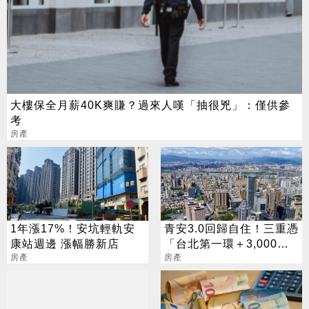
大樓保全月薪40K爽賺？過來人嘆「抽很兇」：僅供參
考
房產
1年漲17%！安坑輕軌安
青安3.0回歸自住！三重憑
康站週邊 漲幅勝新店
「台北第一環＋3,000官
房產
員進駐」撐爆剛需
房產