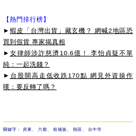
【熱門排行榜】
►
蝦皮「台灣出貨」藏玄機？ 網喊2地區恐
買到假貨 專家揭真相
►
女律師涉詐慈濟10.6億！ 李怡貞疑不單
純：一起洗錢？
►
台股開高走低收跌170點 網見外資操作
嘆：要反轉了嗎？
關鍵字：
房東
、
六都
、
租補族
、
熱區
、
台中市