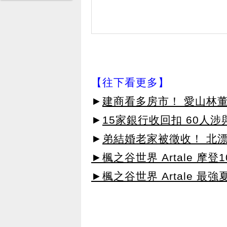
【往下看更多】
►
建商看多房市！ 愛山林董
►
15家銀行收回扣 60人
►
弟結婚老家被徵收！ 北漂
►楓之谷世界 Artale 摩登
►楓之谷世界 Artale 最