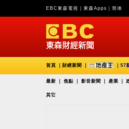
EBC東森電視
｜
東森Apps
｜
简体
首頁
財經新聞
57
最新
焦點
影音新聞
產業
其它