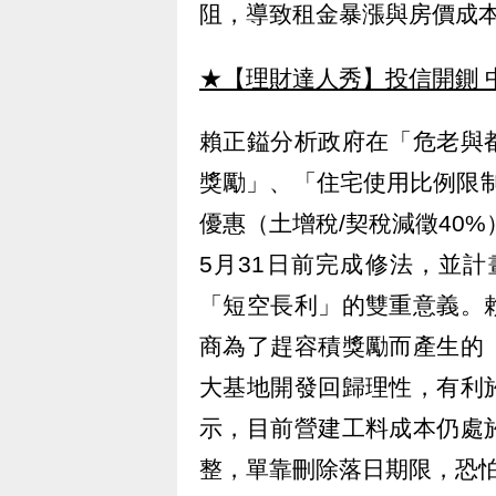
阻，導致租金暴漲與房價成
★【理財達人秀】投信開鍘 
賴正鎰分析政府在「危老與
獎勵」、「住宅使用比例限制
優惠（土增稅/契稅減徵40%
5月31日前完成修法，並計
「短空長利」的雙重意義。
商為了趕容積獎勵而產生的
大基地開發回歸理性，有利
示，目前營建工料成本仍處
整，單靠刪除落日期限，恐