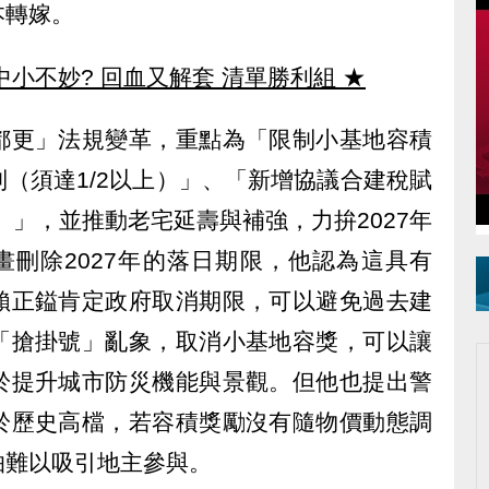
本轉嫁。
中小不妙? 回血又解套 清單勝利組
★
都更」法規變革，重點為「限制小基地容積
（須達1/2以上）」、「新增協議合建稅賦
）」，並推動老宅延壽與補強，力拚2027年
畫刪除2027年的落日期限，他認為這具有
賴正鎰肯定政府取消期限，可以避免過去建
「搶掛號」亂象，取消小基地容獎，可以讓
於提升城市防災機能與景觀。但他也提出警
於歷史高檔，若容積獎勵沒有隨物價動態調
怕難以吸引地主參與。