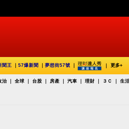
新聞王
57爆新聞
夢想街57號
更多+
政治
全球
台股
房產
汽車
理財
３Ｃ
生