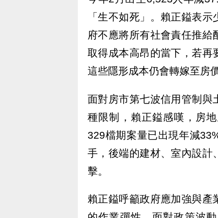
「生不如死」。賴正鎰表示
府不應將所有社會責任推給
取得成本高昂的當下，若再
這些隱形成本仍會轉嫁至房
面對房市第七波信用管制與
種限制，賴正鎰感嘆，房地
329檔期案量已出現年減3
手，後端的建材、室內設計
擊。
賴正鎰呼籲政府應加強與產
的作業彈性。面對政策波動