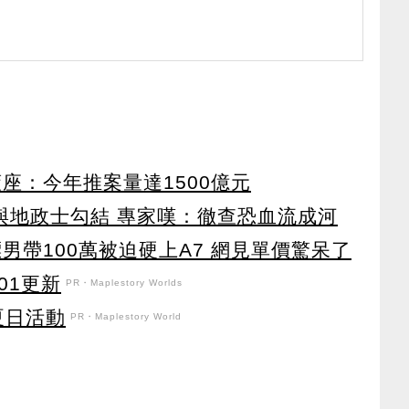
座：今年推案量達1500億元
涉與地政士勾結 專家嘆：徹查恐血流成河
男帶100萬被迫硬上A7 網見單價驚呆了
101更新
PR・Maplestory Worlds
強夏日活動
PR・Maplestory World