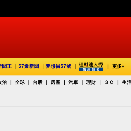
新聞王
57爆新聞
夢想街57號
更多+
政治
全球
台股
房產
汽車
理財
３Ｃ
生