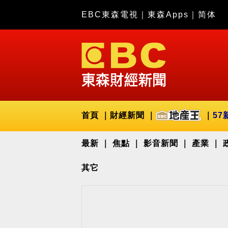
EBC東森電視
｜
東森Apps
｜
简体
首頁
財經新聞
57
最新
焦點
影音新聞
產業
其它