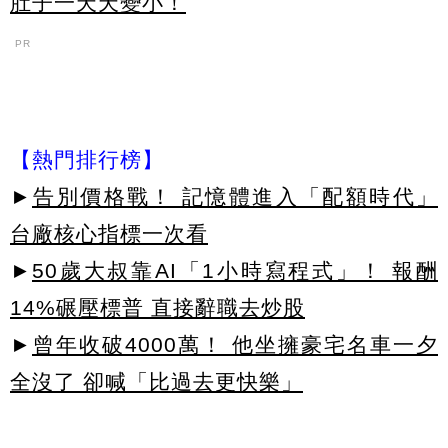
肚子一天天變小！
PR
【熱門排行榜】
►
告別價格戰！ 記憶體進入「配額時代」
台廠核心指標一次看
►
50歲大叔靠AI「1小時寫程式」！ 報酬
14%碾壓標普 直接辭職去炒股
►
曾年收破4000萬！ 他坐擁豪宅名車一夕
全沒了 卻喊「比過去更快樂」