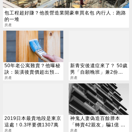
包工程超好賺？他羨營造業開豪車買名包 內行人：跑路
的一堆
房產
50年老公寓難賣？他曝秘
新青安後遺症來了？ 50歲
訣：裝潢後賣價超出預期
男「自願晚班」兼2份工
20%
房產
網：這才剛開始
房產
2019日本最貴地段是東京
神鬼人妻偽造百餘謄本
這處！0.3坪要價1307萬
「轉賣42親友」騙1億 全
房產
打賞給直播主
房產