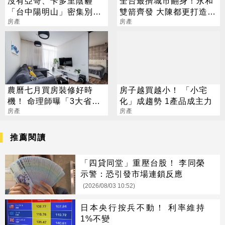
沒有亞哥、卡多里陰霾
全台最擠城市翻身！永和
「台中陽明山」密集別墅
雙箭齊發 大陳都更打造水
群仍有人愛
房產
岸新門戶
房產
農曆七月買房裝修好時
房子越買越小！ 「小宅
機！ 命理師曝「3大省錢
化」成趨勢 1產品成主力
攻略」：一次省很大
房產
房產
推薦閱讀
「四貸同堂」重壓台股！ 李同榮
示警：恐引發市場連鎖反應
(2026/08/03 10:52)
日本央行按兵不動！ 利率維持
1%不變