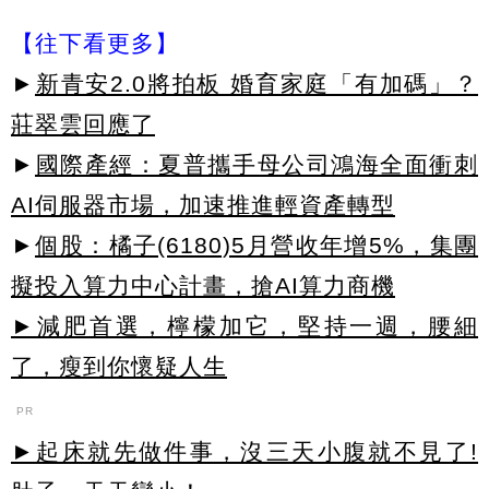
【往下看更多】
►
新青安2.0將拍板 婚育家庭「有加碼」？
莊翠雲回應了
►
國際產經：夏普攜手母公司鴻海全面衝刺
AI伺服器市場，加速推進輕資產轉型
►
個股：橘子(6180)5月營收年增5%，集團
擬投入算力中心計畫，搶AI算力商機
►減肥首選，檸檬加它，堅持一週，腰細
了，瘦到你懷疑人生
PR
►起床就先做件事，沒三天小腹就不見了!