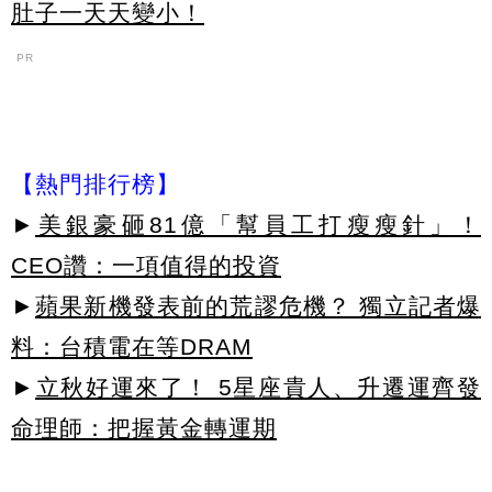
肚子一天天變小！
PR
【熱門排行榜】
►
美銀豪砸81億「幫員工打瘦瘦針」！
CEO讚：一項值得的投資
►
蘋果新機發表前的荒謬危機？ 獨立記者爆
料：台積電在等DRAM
►
立秋好運來了！ 5星座貴人、升遷運齊發
命理師：把握黃金轉運期