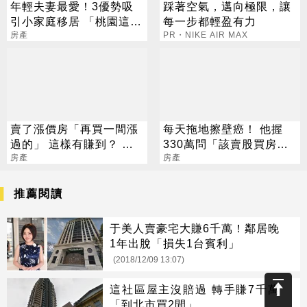
年輕夫妻最愛！3優勢吸
踩著空氣，邁向極限，讓
引小家庭移居 「桃園這
每一步都輕盈有力
區」增產報國最勇
房產
PR・NIKE AIR MAX
賣了漲價房「再買一間漲
每天拖地擦壁癌！ 他握
過的」 這樣有賺到？ 網
330萬問「該賣股買房
笑：這樣問就外行了
房產
嗎」 網揭折衷解法
房產
推薦閱讀
于美人賣豪宅大賺6千萬！鄰居晚
1年出脫「損失1台賓利」
(2018/12/09 13:07)
這社區屋主沒賠過 轉手賺7千萬
「到北市買2間」