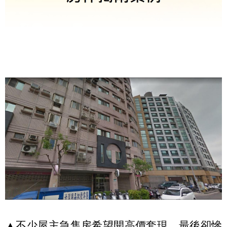
▲不少屋主急售房希望開高價套現，最後卻慘