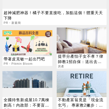
超神減肥神器！橘子不要直接吃，加點這個！體重天天
下降
PR・新素簡
提早分產怕子女不孝？律
帶著皮克敏一起出門吧
師教1招自保：送出去也
PR・Pikmin Bloom
能要回來
房產
全國待售新成屋10.7萬棟
不動產富翁竟是「現金流
創高！內政部：不要盲目
乞丐」 專家教2撇步：生