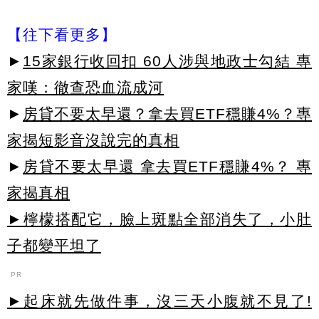
【往下看更多】
►
15家銀行收回扣 60人涉與地政士勾結 專
家嘆：徹查恐血流成河
►
房貸不要太早還？拿去買ETF穩賺4%？專
家揭短影音沒說完的真相
►
房貸不要太早還 拿去買ETF穩賺4%？ 專
家揭真相
►檸檬搭配它，臉上斑點全部消失了，小肚
子都變平坦了
PR
►起床就先做件事，沒三天小腹就不見了!