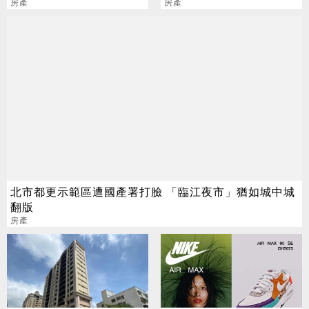
搶購
房產
活更寬裕
房產
北市都更示範區遭國產署打臉 「臨江夜市」猶如城中城
翻版
房產