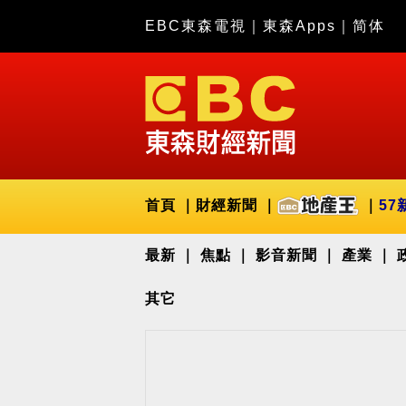
EBC東森電視
｜
東森Apps
｜
简体
首頁
財經新聞
57
最新
焦點
影音新聞
產業
其它