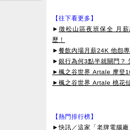
【往下看更多】
►
徵松山區夜班保全 月薪
歷！
►
餐飲內場月薪24K 他怨
►
銀行為何3點半就關門？
►楓之谷世界 Artale 摩登
►楓之谷世界 Artale 桃
【熱門排行榜】
►
快訊／這家「老牌電腦廠