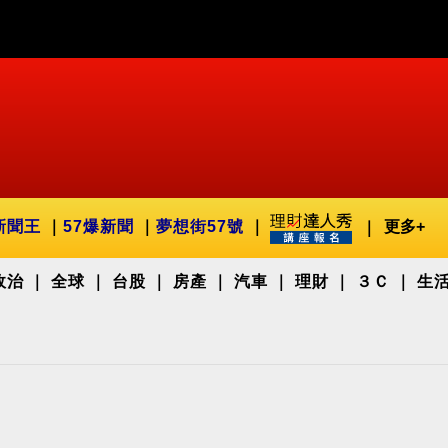
新聞王
57爆新聞
夢想街57號
更多+
政治
全球
台股
房產
汽車
理財
３Ｃ
生