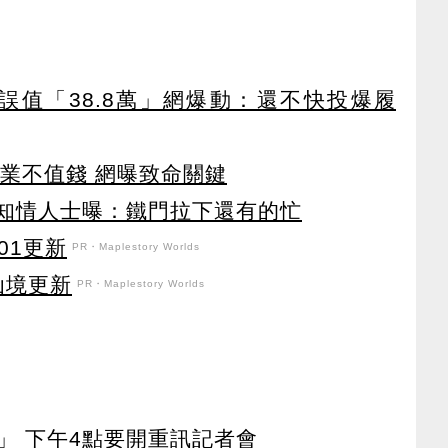
誤值「38.8萬」網爆動：還不快投爆履
專業不值錢 網曝致命關鍵
 知情人士曝：鐵門拉下還有的忙
101更新
PR・Maplestory Worlds
花仙境更新
PR・Maplestory Worlds
」 下午4點要開重訊記者會