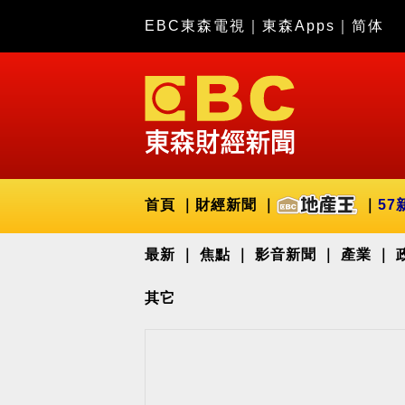
EBC東森電視
｜
東森Apps
｜
简体
首頁
財經新聞
57
最新
焦點
影音新聞
產業
其它