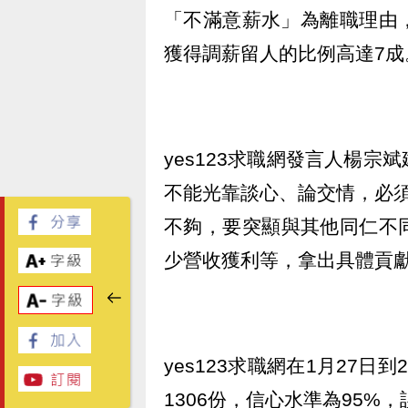
「不滿意薪水」為離職理由
獲得調薪留人的比例高達7成
yes123求職網發言人楊
不能光靠談心、論交情，必須
不夠，要突顯與其他同仁不
少營收獲利等，拿出具體貢
yes123求職網在1月27
1306份，信心水準為95%，