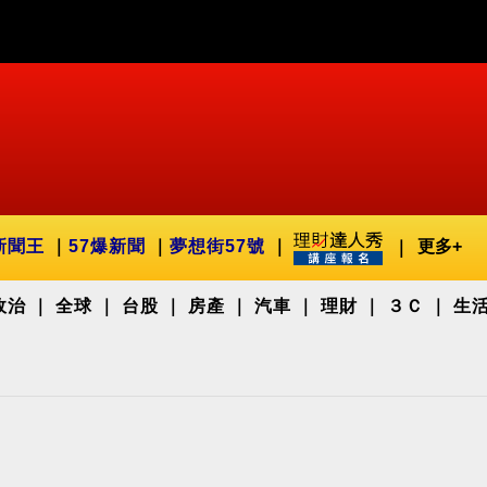
新聞王
57爆新聞
夢想街57號
更多+
政治
全球
台股
房產
汽車
理財
３Ｃ
生