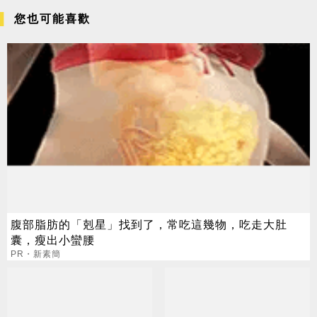
您也可能喜歡
腹部脂肪的「剋星」找到了，常吃這幾物，吃走大肚
囊，瘦出小蠻腰
PR・新素簡