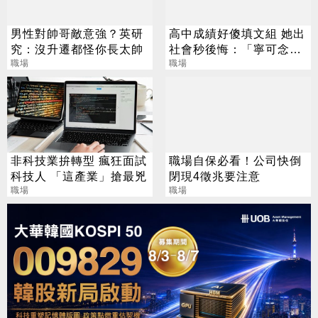
男性對帥哥敵意強？英研
高中成績好傻填文組 她出
究：沒升遷都怪你長太帥
社會秒後悔：「寧可念爛
職場
理工」
職場
非科技業拚轉型 瘋狂面試
職場自保必看！公司快倒
科技人 「這產業」搶最兇
閉現4徵兆要注意
職場
職場