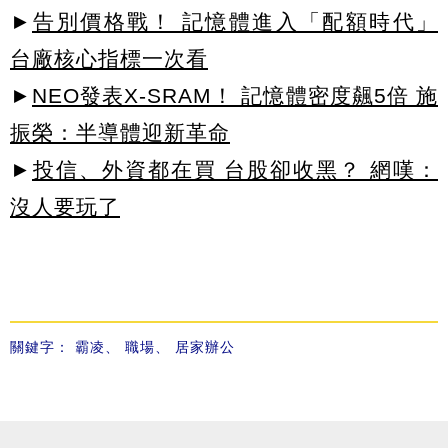
►
告別價格戰！ 記憶體進入「配額時代」
台廠核心指標一次看
►
NEO發表X-SRAM！ 記憶體密度飆5倍 施
振榮：半導體迎新革命
►
投信、外資都在買 台股卻收黑？ 網嘆：
沒人要玩了
關鍵字：
霸凌
、
職場
、
居家辦公