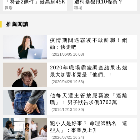
「符合2條件」最高薪45K
遭柯基狠甩10條街？
職場
職場
推薦閱讀
疫情期間遇霸凌不敢離職！網
勸：快走吧
(2021/06/05 10:08)
2020年職場霸凌調查結果出爐
最大加害者竟是「他們」！
(2020/04/29 19:58)
他每天遭主管放屁霸凌「逼離
職」！ 男子狀告求償3763萬
(2019/12/13 19:39)
犯小人是好事？ 命理師點名「這
些人」：事業反上升
(2026/07/21 16:24)