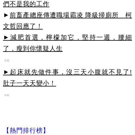
們不是我的工作
►
前畜產總座傳遭職場霸凌 降級掃廁所 柯
文哲回應了！
►減肥首選，檸檬加它，堅持一週，腰細
了，瘦到你懷疑人生
PR
►起床就先做件事，沒三天小腹就不見了!
肚子一天天變小！
PR
【熱門排行榜】