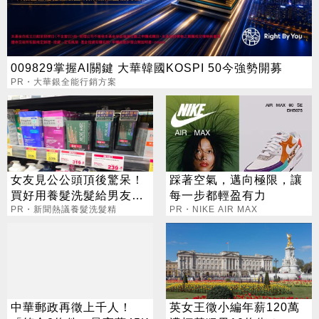
009829掌握AI關鍵 大華韓國KOSPI 50今強勢開募
PR・大華銀全能行銷方案
女友見公公頭頂後驚呆！
踩著空氣，邁向極限，讓
買好用養髮洗髮給男友引
每一步都輕盈有力
網議論
PR・新聞熱議養髮洗髮精
PR・NIKE AIR MAX
中華郵政再徵上千人！
英女王徵小編年薪120萬