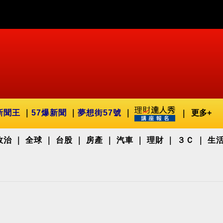
新聞王
57爆新聞
夢想街57號
更多+
政治
全球
台股
房產
汽車
理財
３Ｃ
生