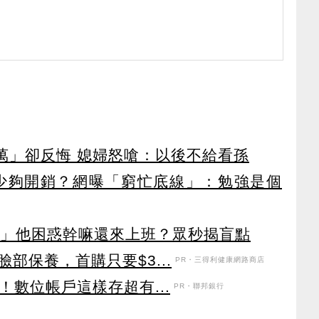
0萬」卻反悔 媳婦怒嗆：以後不給看孫
少夠開銷？網曝「窮忙底線」：勉強是個
產」他困惑幹嘛還來上班？眾秒揭盲點
部保養，首購只要$3...
PR・三得利健康網路商店
！數位帳戶這樣存超有...
PR・聯邦銀行