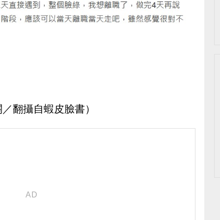
關／翻攝自蝦皮臉書）