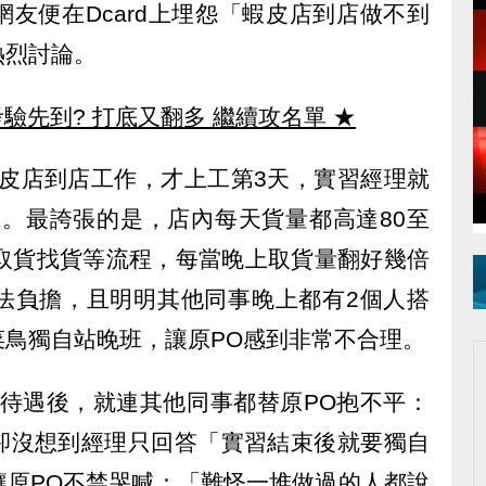
友便在Dcard上埋怨「蝦皮店到店做不到
熱烈討論。
驗先到? 打底又翻多 繼續攻名單
★
蝦皮店到店工作，才上工第3天，實習經理就
班。最誇張的是，店內每天貨量都高達80至
、取貨找貨等流程，每當晚上取貨量翻好幾倍
法負擔，且明明其他同事晚上都有2個人搭
菜鳥獨自站晚班，讓原PO感到非常不合理。
別待遇後，就連其他同事都替原PO抱不平：
卻沒想到經理只回答「實習結束後就要獨自
讓原PO不禁哭喊：「難怪一堆做過的人都說