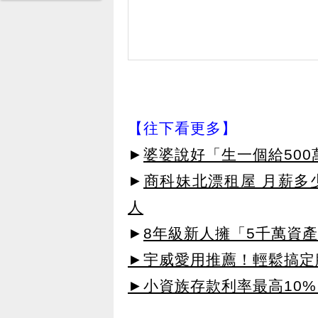
【往下看更多】
►
婆婆說好「生一個給50
►
商科妹北漂租屋 月薪多
人
►
8年級新人擁「5千萬資
►宇威愛用推薦！輕鬆搞定臉
►小資族存款利率最高10%