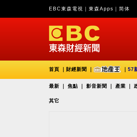
EBC東森電視
｜
東森Apps
｜
简体
首頁
財經新聞
57
最新
焦點
影音新聞
產業
其它