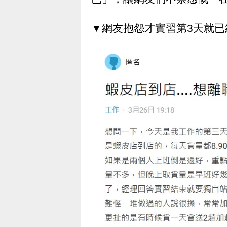
▼網友抱怨才實習第3天就已經