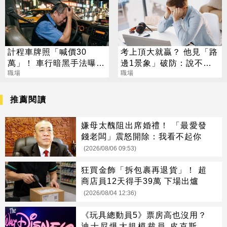
計程車牌照「喊價30
考上頂大就贏？ 他見「路
萬」！ 車行暗黑手法曝
邊1景象」破防：說不清
交通部要出手了
職場
的挫敗感
職場
推薦閱讀
嫌母太醜阻出席婚禮！ 「最愛發
錢老闆」震怒開除：我看不起你
(2026/08/06 09:53)
狂買金飾「拆包裹再退貨」！ 超
商店員12天得手39萬 下場出爐
(2026/08/04 12:36)
《玩具總動員5》票房高也沒用？
迪士尼爆大規模裁員 皮克斯成