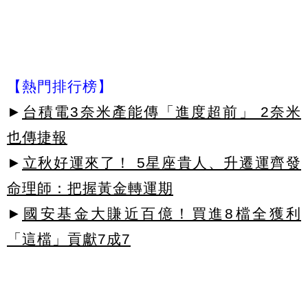
【熱門排行榜】
►
台積電3奈米產能傳「進度超前」 2奈米
也傳捷報
►
立秋好運來了！ 5星座貴人、升遷運齊發
命理師：把握黃金轉運期
►
國安基金大賺近百億！買進8檔全獲利
「這檔」貢獻7成7