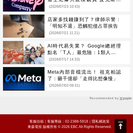
「重災區」
(2026/07/23 10:43)
店家多找錢賺到了？律師示警：
「明知不退」恐觸犯侵占罪挨告
(2026/07/21 11:21)
AI時代易失業？ Google總經理
點名「T人」最危險：1類人逆勢
崛起
(2026/07/17 14:33)
Meta內部音檔流出！ 祖克柏認
了：砸千億卻「走得比想像慢」
(2026/07/03 09:31)
Recommended by
客服信箱
｜客服專線：02-2388-5918｜
隱私權政策
東森電視 版權所有 © 2026 EBC All Rights Reserved.