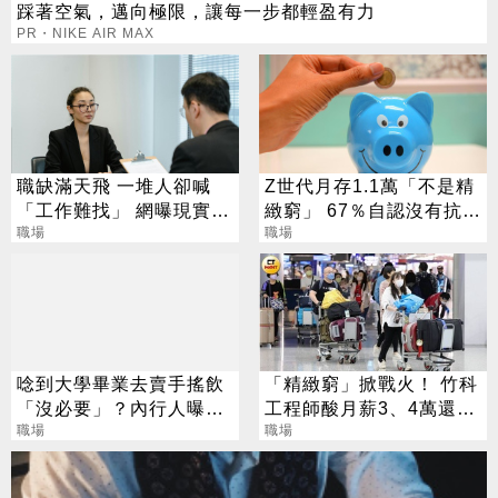
踩著空氣，邁向極限，讓每一步都輕盈有力
PR・NIKE AIR MAX
職缺滿天飛 一堆人卻喊
Z世代月存1.1萬「不是精
「工作難找」 網曝現實：
緻窮」 67％自認沒有抗壓
投了沒下文
職場
差、怕吃苦
職場
唸到大學畢業去賣手搖飲
「精緻窮」掀戰火！ 竹科
「沒必要」？內行人曝薪
工程師酸月薪3、4萬還狂
資：勝過銀行櫃檯
職場
出國：廉價又可悲
職場