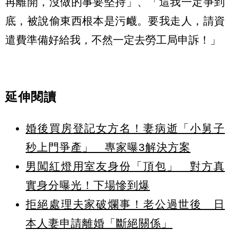
再離開，沒做的事要堅持」、「這我一定爭到
底，被說偷東西根本是污衊。要我走人，請資
遣費準備好給我，不然一定去勞工局申訴！」
延伸閱讀
婚後買房登記女方名！妻病逝「小舅子
秒上門爭產」 專家曝3解決方案
男闖紅燈用室友身份「頂包」 對方真
實身分曝光！下場慘到爆
拒絕處理夫家破爛事！老公過世後 日
本人妻申請離婚「斷絕關係」