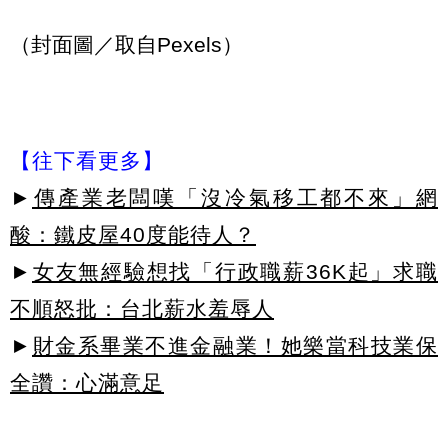
（封面圖／取自Pexels）
【往下看更多】
►
傳產業老闆嘆「沒冷氣移工都不來」網
酸：鐵皮屋40度能待人？
►
女友無經驗想找「行政職薪36K起」求職
不順怒批：台北薪水羞辱人
►
財金系畢業不進金融業！她樂當科技業保
全讚：心滿意足