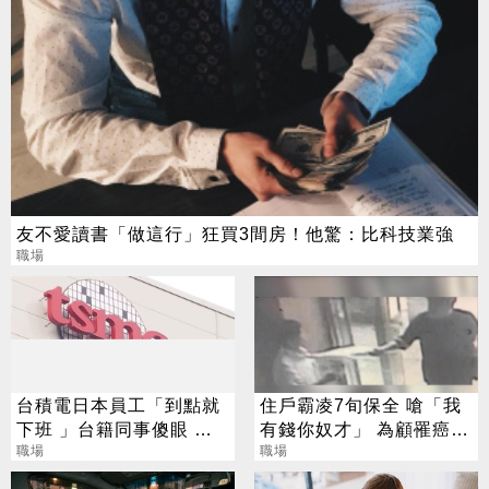
友不愛讀書「做這行」狂買3間房！他驚：比科技業強
職場
台積電日本員工「到點就
住戶霸凌7旬保全 嗆「我
下班 」台籍同事傻眼 網
有錢你奴才」 為顧罹癌妻
驚：失算了
職場
隱忍一年才投訴
職場