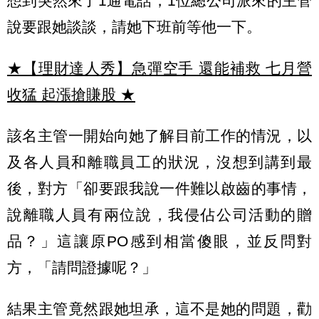
想到突然來了1通電話，1位總公司派來的主管
說要跟她談談，請她下班前等他一下。
★【理財達人秀】急彈空手 還能補救 七月營
收猛 起漲搶賺股
★
該名主管一開始向她了解目前工作的情況，以
及各人員和離職員工的狀況，沒想到講到最
後，對方「卻要跟我說一件難以啟齒的事情，
說離職人員有兩位說，我侵佔公司活動的贈
品？」這讓原PO感到相當傻眼，並反問對
方，「請問證據呢？」
結果主管竟然跟她坦承，這不是她的問題，勸