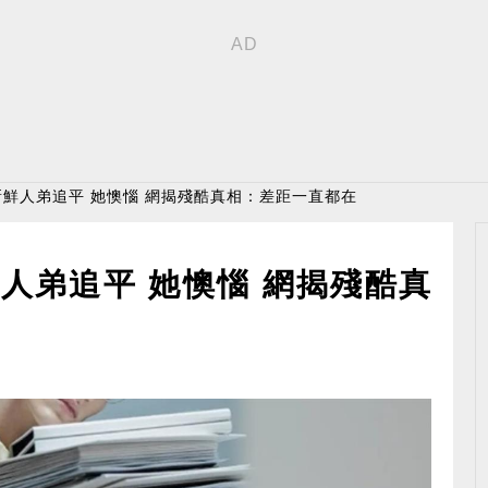
新鮮人弟追平 她懊惱 網揭殘酷真相：差距一直都在
人弟追平 她懊惱 網揭殘酷真