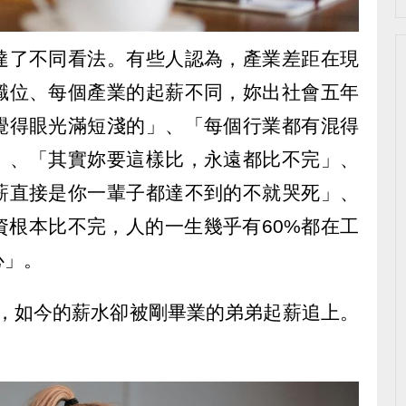
達了不同看法。有些人認為，產業差距在現
職位、每個產業的起薪不同，妳出社會五年
覺得眼光滿短淺的」、「每個行業都有混得
」、「其實妳要這樣比，永遠都比不完」、
薪直接是你一輩子都達不到的不就哭死」、
資根本比不完，人的一生幾乎有60%都在工
心」。
多，如今的薪水卻被剛畢業的弟弟起薪追上。