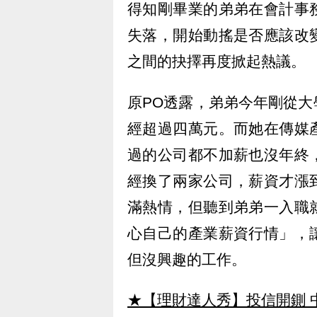
得知剛畢業的弟弟在會計事
失落，開始動搖是否應該改
之間的抉擇再度掀起熱議。
原PO透露，弟弟今年剛從
經超過四萬元。而她在傳媒
過的公司都不加薪也沒年終
經換了兩家公司，薪資才漲
滿熱情，但聽到弟弟一入職
心自己的產業薪資行情」，
但沒興趣的工作。
★【理財達人秀】投信開鍘 