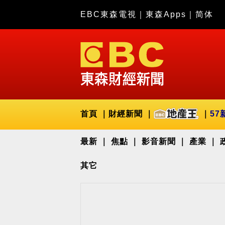
EBC東森電視
｜
東森Apps
｜
简体
首頁
財經新聞
57
最新
焦點
影音新聞
產業
其它