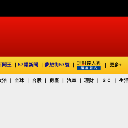
新聞王
57爆新聞
夢想街57號
更多+
政治
全球
台股
房產
汽車
理財
３Ｃ
生