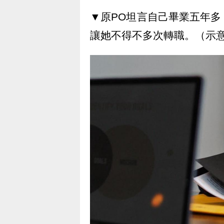
▼原PO坦言自己畢業五年
讓她不得不多次轉職。（示意圖