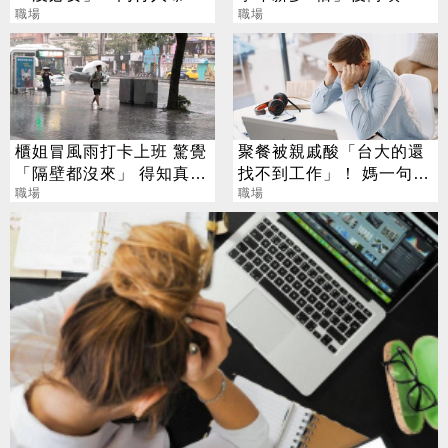
資：勝過銀行櫃檯
職場
晚了就不要了
職場
櫃姐冒風雨打卡上班 驚覺
聚餐被親戚酸「台大的還
「隔壁都沒來」 得知真相
找不到工作」！ 媽一句神
氣炸
職場
回戰場秒靜音
職場