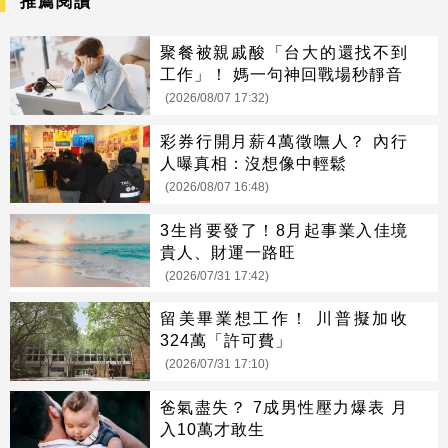
推薦閱讀
聚餐被親戚酸「台大的還找不到
工作」！ 媽一句神回戰場秒靜音
(2026/08/07 17:32)
彩券行開月薪4萬徵嘸人？ 內行
人曝真相：沒想像中輕鬆
(2026/08/07 16:48)
3生肖要發了！8月起事業入佳境
貴人、財運一路旺
(2026/07/31 17:42)
留美畢業想工作！ 川普擬加收
324萬「許可費」
(2026/07/31 17:10)
爸氣盡失？ 7成男性壓力爆表 月
入10萬才敢生