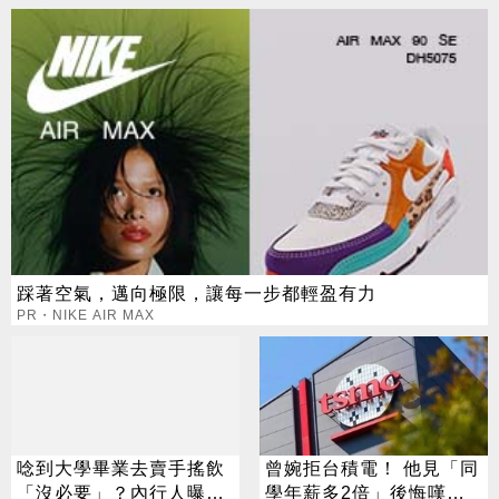
踩著空氣，邁向極限，讓每一步都輕盈有力
PR・NIKE AIR MAX
唸到大學畢業去賣手搖飲
曾婉拒台積電！ 他見「同
「沒必要」？內行人曝薪
學年薪多2倍」後悔嘆：