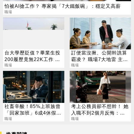
怕被AI搶工作？ 專家揭「7大鐵飯碗」：穩定又高薪
職場
台大學歷貶值？畢業生投
訂便當沒揪、公開幹譙算
200履歷竟無22K工作 他
霸凌？ 職場7大地雷 主管
後悔沒轉系
職場
必看
職場
社畜辛酸！85%上班族曾
考上公務員卻不想幹！ 她
「回家加班」6成4休假也
入職不到2個月反悔：作
要回公司
職場
夢都在上班
職場