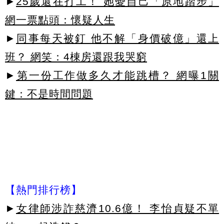
►
25歲還在打工！ 她憂自己「原地踏步」
網一票點頭：懷疑人生
►
同事每天被釘 他不解「身價破億」還上
班？ 網笑：4棟房還跟我哭窮
►
第一份工作做多久才能跳槽？ 網曝1關
鍵：不是時間問題
【熱門排行榜】
►
女律師涉詐慈濟10.6億！ 李怡貞疑不單