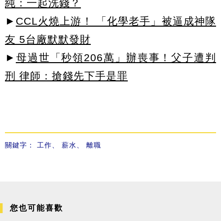
純：一起洗錢？
►
CCL火燒上游！ 「化學老手」被逼成神隊
友 5台廠默默發財
►
母過世「秒領206萬」辦喪事！父子遭判
刑 律師：搶錢先下手是罪
關鍵字：
工作
、
薪水
、
離職
您也可能喜歡