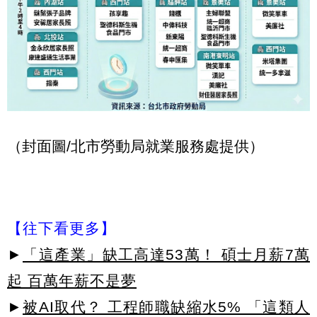
（封面圖/北市勞動局就業服務處提供）
【往下看更多】
►
「這產業」缺工高達53萬！ 碩士月薪7萬
起 百萬年薪不是夢
►
被AI取代？ 工程師職缺縮水5% 「這類人