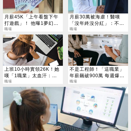
月薪45K「上午看盤下午
月薪30萬被海虐！醫嘆
打遊戲」！ 他曝1夢幻職
「沒年終沒分紅」：不如
業 網嘆：比保全爽
職場
當工程師
職場
上班10小時實領26K！她
不是工程師！「這職業」
嘆「1職業」太血汗：真
年薪飆破900萬 每週爆肝
的好累
職場
70小時仍搶破頭
職場