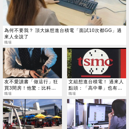
為何不要我？ 頂大妹想進台積電「面試10次都GG」過
來人全說了
職場
友不愛讀書「做這行」狂
文組想進台積電！ 過來人
買3間房！他驚：比科技
點頭：「高中畢」也有機
業強
職場
會
職場