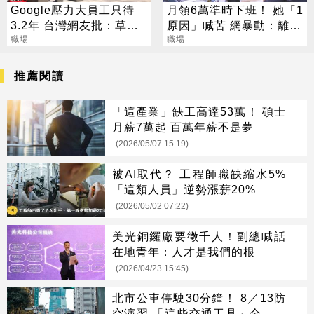
Google壓力大員工只待
月領6萬準時下班！ 她「1
3.2年 台灣網友批：草莓
原因」喊苦 網暴動：離職
醬
職場
我來扛
職場
推薦閱讀
「這產業」缺工高達53萬！ 碩士
月薪7萬起 百萬年薪不是夢
(2026/05/07 15:19)
被AI取代？ 工程師職缺縮水5%
「這類人員」逆勢漲薪20%
(2026/05/02 07:22)
美光銅鑼廠要徵千人！副總喊話
在地青年：人才是我們的根
(2026/04/23 15:45)
北市公車停駛30分鐘！ 8／13防
空演習 「這些交通工具」全面管