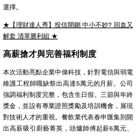
選擇。
★【理財達人秀】投信開鍘 中小不妙? 回血又
解套 清單勝利組
★
高薪搶才與完善福利制度
本次活動亮點企業中偉科技，針對電信與弱電
維護工程師職缺祭出高達5萬元的月薪。公司
強調福利制度完整，包含生日假、三節與年終
獎金，並設有專業證照獎勵及培訓機會，展現
對技術人才的重視。餐飲業代表春申匯集則開
出高薪吸引廚藝菁英，頭爐師傅起薪6萬元、