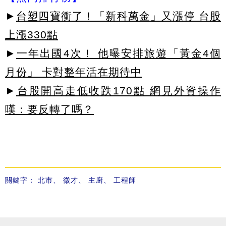
►
台塑四寶衝了！「新科萬金」又漲停 台股
上漲330點
►
一年出國4次！ 他曝安排旅遊「黃金4個
月份」 卡對整年活在期待中
►
台股開高走低收跌170點 網見外資操作
嘆：要反轉了嗎？
關鍵字：
北市
、
徵才
、
主廚
、
工程師