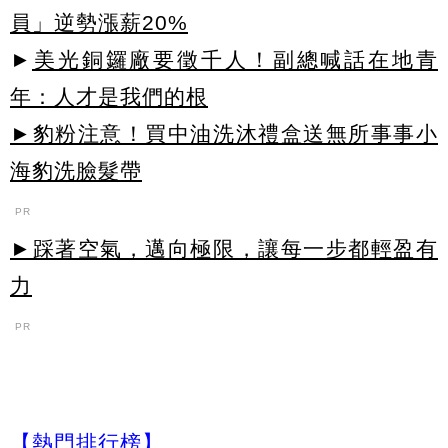
員」逆勢漲薪20%
►
美光銅鑼廠要徵千人！副總喊話在地青
年：人才是我們的根
►豹粉注意！買中油洗沐禮盒送無所事事小
海豹洗臉髮帶
PR
►踩著空氣，邁向極限，讓每一步都輕盈有
力
PR
【熱門排行榜】