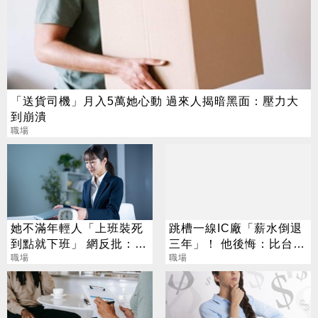
「送貨司機」月入5萬她心動 過來人揭暗黑面：壓力大
到崩潰
職場
她不滿年輕人「上班裝死
跳槽一線IC廠「薪水倒退
到點就下班」 網反批：不
三年」！ 他後悔：比台積
幹很正常
職場
電少一半
職場