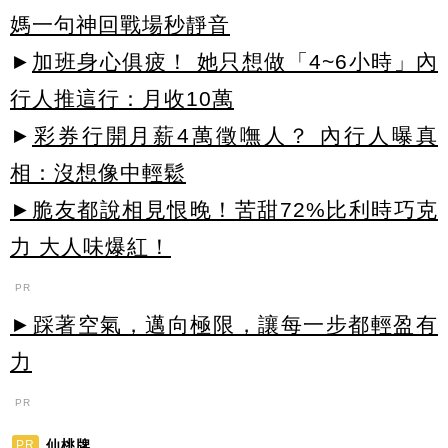
媽一句神回戰場秒靜音
►
加班身心俱疲！ 她只想做「4~6小時」內
行人推這行：月收10萬
►
彩券行開月薪4萬徵嘸人？ 內行人曝真
相：沒想像中輕鬆
►脆友都說相見恨晚！苦甜72%比利時巧克
力 大人味爆紅！
PR
►踩著空氣，邁向極限，讓每一步都輕盈有
力
PR
仙桃牌
PR