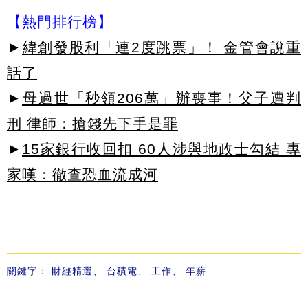
【熱門排行榜】
►
緯創發股利「連2度跳票」！ 金管會說重
話了
►
母過世「秒領206萬」辦喪事！父子遭判
刑 律師：搶錢先下手是罪
►
15家銀行收回扣 60人涉與地政士勾結 專
家嘆：徹查恐血流成河
關鍵字：
財經精選
、
台積電
、
工作
、
年薪