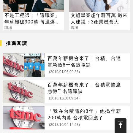
不是工程師！「這職業」
文組畢業想年薪百萬 過來
年薪飆破900萬 每週爆肝
人建議：3產業機會大
70小時仍搶破頭
職場
職場
推薦閱讀
百萬年薪機會來了！台積、台達
電急徵6千名這職缺
(2019/01/06 09:36)
百萬年薪機會來了！台積電擴廠
急徵千名這職缺
(2018/11/18 09:24)
「我在台積電的3年」他揭年薪
200萬內幕 台積電回應了
(2018/10/04 14:53)