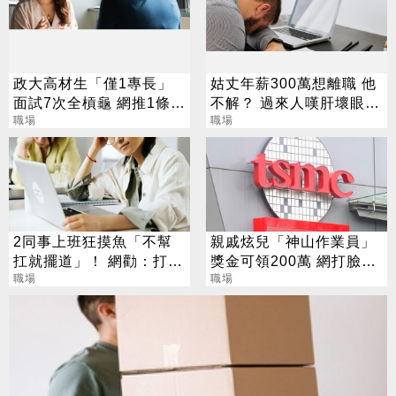
政大高材生「僅1專長」
姑丈年薪300萬想離職 他
面試7次全槓龜 網推1條
不解？ 過來人嘆肝壞眼
路：可年薪百萬
職場
花：只剩脂肪跟血壓
職場
2同事上班狂摸魚「不幫
親戚炫兒「神山作業員」
扛就擺道」！ 網勸：打不
獎金可領200萬 網打臉：
贏就加入
職場
沒可能
職場