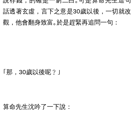
說存錢，的確是一窮二白｡可是算命先生這句
話透著玄虛，言下之意是30歲以後，一切就改
觀，他會翻身致富｡於是趕緊再追問一句：
｢那，30歲以後呢﹖｣
算命先生沈吟了一下說：