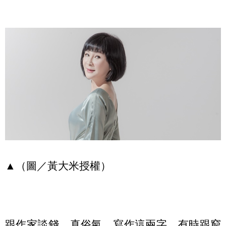
▲（圖／黃大米授權）
跟作家談錢，真俗氣，寫作這兩字，有時跟窮