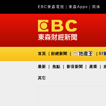
EBC東森電視
｜
東森Apps
｜
简体
首頁
財經新聞
57
最新
焦點
影音新聞
產業
其它