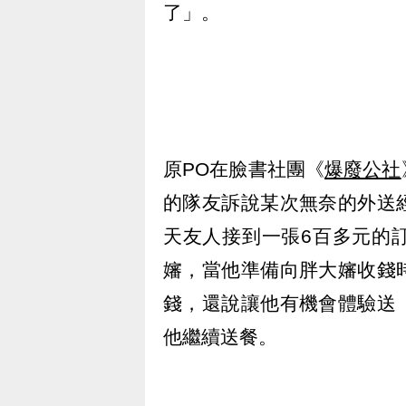
了」。
原PO在臉書社團《
爆廢公社
的隊友訴說某次無奈的外送
天友人接到一張6百多元的
嬸，當他準備向胖大嬸收錢
錢，還說讓他有機會體驗送
他繼續送餐。