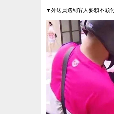
▼外送員遇到客人耍賴不願