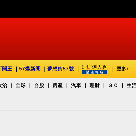
新聞王
57爆新聞
夢想街57號
更多+
政治
全球
台股
房產
汽車
理財
３Ｃ
生