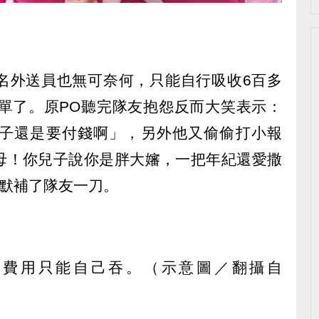
名外送員也無可奈何，只能自行吸收6百多
跑單了。原PO聽完隊友抱怨反而大笑表示：
子還是要付錢啊」，另外他又偷偷打小報
母！你兒子說你是胖大嬸，一把年紀還愛撒
默默補了隊友一刀。
，費用只能自己吞。（示意圖／翻攝自