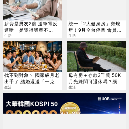
薪資是男友2倍 送筆電反
統一「2大健身房」突熄
遭嗆「是覺得我買不
燈！9月全台停業 會員退
起」？ 網齊勸快逃
生活
費方案一次看
生活
找不到對象？ 國家級月老
母有房＋存款2千萬 50K
出手了 結婚還送「一克拉
月光妹問可退休嗎？網反
鑽戒」
生活
嗆：別當拖油瓶
生活