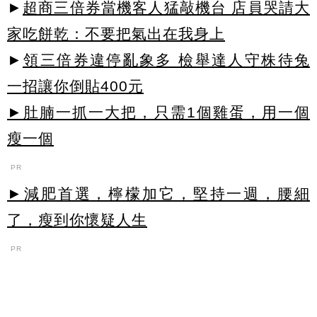
►
超商三倍券當機客人猛敲機台 店員哭請大
家吃餅乾：不要把氣出在我身上
►
領三倍券違停亂象多 檢舉達人守株待兔
一招讓你倒貼400元
►肚腩一抓一大把，只需1個雞蛋，用一個
瘦一個
PR
►減肥首選，檸檬加它，堅持一週，腰細
了，瘦到你懷疑人生
PR