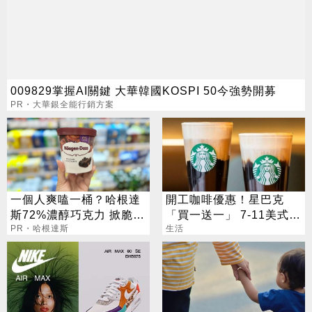
009829掌握AI關鍵 大華韓國KOSPI 50今強勢開募
PR・大華銀全能行銷方案
一個人爽嗑一桶？哈根達
開工咖啡優惠！星巴克
斯72%濃醇巧克力 掀脆友
「買一送一」 7-11美式買
共鳴
PR・哈根達斯
7送7
生活