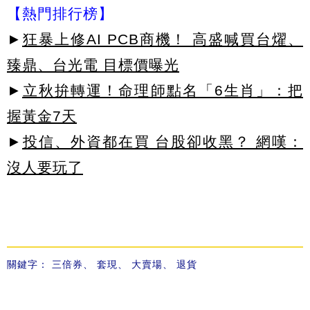
【熱門排行榜】
►
狂暴上修AI PCB商機！ 高盛喊買台燿、
臻鼎、台光電 目標價曝光
►
立秋拚轉運！命理師點名「6生肖」：把
握黃金7天
►
投信、外資都在買 台股卻收黑？ 網嘆：
沒人要玩了
關鍵字：
三倍券
、
套現
、
大賣場
、
退貨