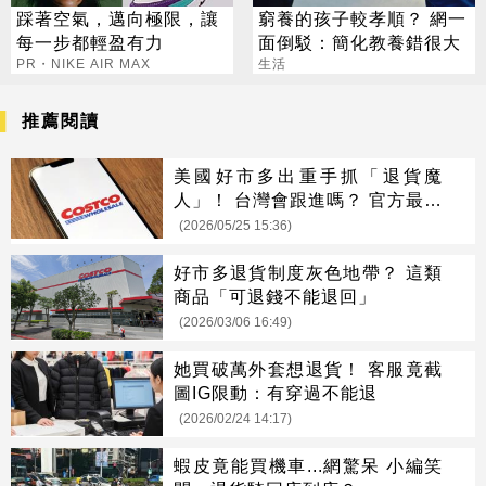
踩著空氣，邁向極限，讓
窮養的孩子較孝順？ 網一
每一步都輕盈有力
面倒駁：簡化教養錯很大
PR・NIKE AIR MAX
生活
推薦閱讀
美國好市多出重手抓「退貨魔
人」！ 台灣會跟進嗎？ 官方最新
回應曝光！
(2026/05/25 15:36)
好市多退貨制度灰色地帶？ 這類
商品「可退錢不能退回」
(2026/03/06 16:49)
她買破萬外套想退貨！ 客服竟截
圖IG限動：有穿過不能退
(2026/02/24 14:17)
蝦皮竟能買機車...網驚呆 小編笑