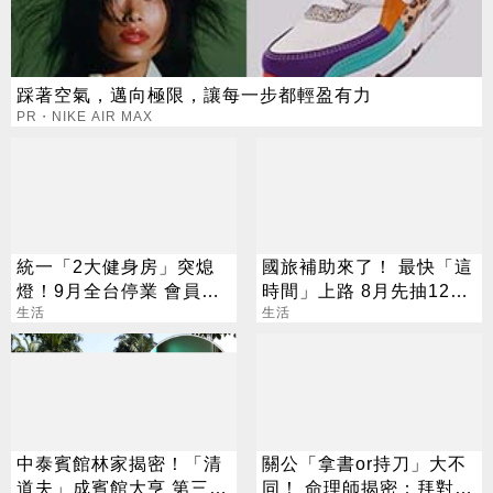
踩著空氣，邁向極限，讓每一步都輕盈有力
PR・NIKE AIR MAX
統一「2大健身房」突熄
國旅補助來了！ 最快「這
燈！9月全台停業 會員退
時間」上路 8月先抽1200
費方案一次看
生活
元住宿金
生活
中泰賓館林家揭密！「清
關公「拿書or持刀」大不
道夫」成賓館大亨 第三代
同！ 命理師揭密：拜對大