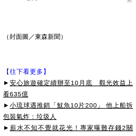
（封面圖／東森新聞）
【往下看更多】
►
安心旅遊確定續辦至10月底 觀光效益上
看635億
►
小琉球遇推銷「魷魚10片200」 他上船拆
包裝氣炸：垃圾人
►
薪水不知不覺就花光！專家曝難存錢2關