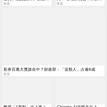
還建東方文華
生活
加分、拜錯恐虧本
生活
彩券百萬大獎誰在中？財政部：「這類人」占逾6成
生活
郵局「1新制」今上路！
Chrome AI功能在台上