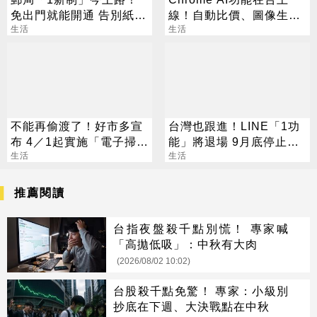
免出門就能開通 告別紙本
線！自動比價、圖像生成
不用跑臨櫃
生活
化身最強助理
生活
不能再偷渡了！好市多宣
台灣也跟進！LINE「1功
布 4／1起實施「電子掃
能」將退場 9月底停止服
卡」入場
生活
務
生活
推薦閱讀
台指夜盤殺千點別慌！ 專家喊
「高拋低吸」：中秋有大肉
(2026/08/02 10:02)
台股殺千點免驚！ 專家：小級別
抄底在下週、大決戰點在中秋