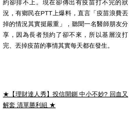
約卻排不上。現在卻傳出有疫苗打不完的狀
況，有鄉民在PTT上爆料，直言「疫苗浪費丟
掉的情況其實挺嚴重」，聽聞一名醫師朋友分
享，因為長者預約了卻不來，所以基層沒打
完、丟掉疫苗的事情其實每天都在發生。
★【理財達人秀】投信開鍘 中小不妙? 回血又
解套 清單勝利組
★