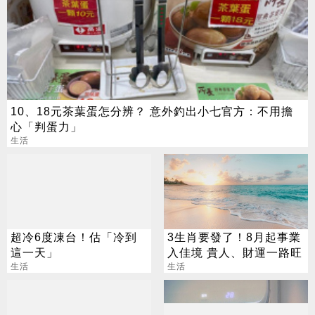
10、18元茶葉蛋怎分辨？ 意外釣出小七官方：不用擔
心「判蛋力」
生活
超冷6度凍台！估「冷到
3生肖要發了！8月起事業
這一天」
入佳境 貴人、財運一路旺
生活
生活