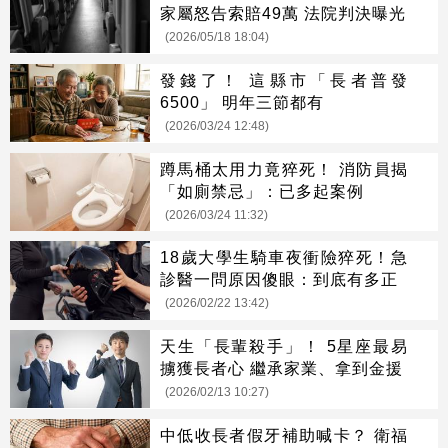
家屬怒告索賠49萬 法院判決曝光
(2026/05/18 18:04)
發錢了！ 這縣市「長者普發
6500」 明年三節都有
(2026/03/24 12:48)
蹲馬桶太用力竟猝死！ 消防員揭
「如廁禁忌」：已多起案例
(2026/03/24 11:32)
18歲大學生騎車夜衝險猝死！急
診醫一問原因傻眼：到底有多正
(2026/02/22 13:42)
天生「長輩殺手」！ 5星座最易
擄獲長者心 繼承家業、拿到金援
(2026/02/13 10:27)
中低收長者假牙補助喊卡？ 衛福