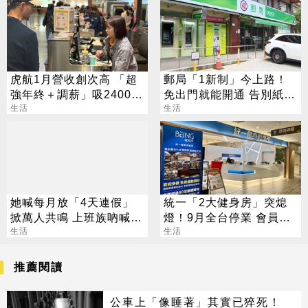
虎航1月營收創次高 「超
郵局「1新制」今上路！
強年終＋調薪」吸2400人
免出門就能開通 告別紙本
應徵
生活
不用跑臨櫃
生活
她喊每月放「4天連假」
統一「2大健身房」突熄
掀萬人共鳴 上班族吶喊：
燈！9月全台停業 會員退
這樣才活得像人
生活
費方案一次看
生活
推薦閱讀
公車上「像睡著」其實已猝死！