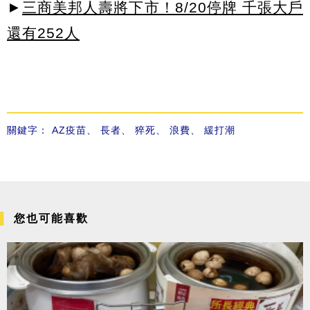
►
三商美邦人壽將下市！8/20停牌 千張大戶
還有252人
關鍵字：
AZ疫苗
、
長者
、
猝死
、
浪費
、
緩打潮
您也可能喜歡