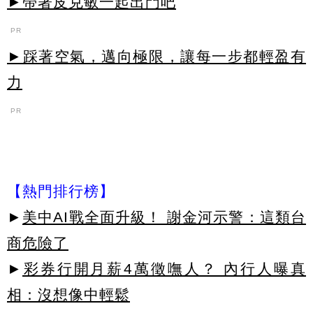
►帶著皮克敏一起出門吧
PR
►踩著空氣，邁向極限，讓每一步都輕盈有
力
PR
【熱門排行榜】
►
美中AI戰全面升級！ 謝金河示警：這類台
商危險了
►
彩券行開月薪4萬徵嘸人？ 內行人曝真
相：沒想像中輕鬆