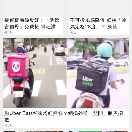
捷運板南線爆紅！「武德
寧可搬風扇降溫 堅持「冷
宮錢母」免費搶 網狂讚：
氣定格28度」？ 網笑：全
行銷太狂
生活
台長輩通病
生活
點Uber Eats卻來粉紅熊貓？網揭外送「雙開」暗黑招
數
生活