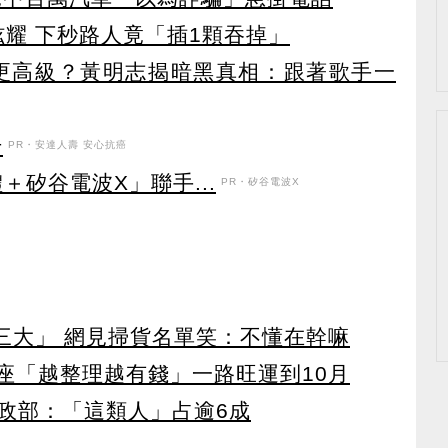
炫耀 下秒路人竟「插1顆吞掉」
設更高級？黃明志揭暗黑真相：跟著歌手一
升
PR・安達人壽 安心抗癌
＋矽谷電波X」聯手...
PR・矽谷電波X
第三大」 網見掃貨名單笑：不懂在幹嘛
星座「越整理越有錢」一路旺運到10月
政部：「這類人」占逾6成