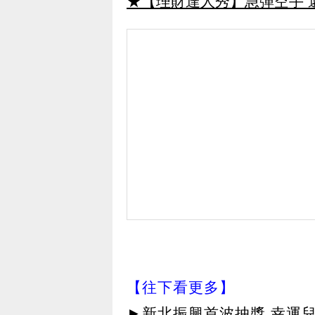
★【理財達人秀】急彈空手 
【往下看更多】
►
新北振興首波抽獎 幸運