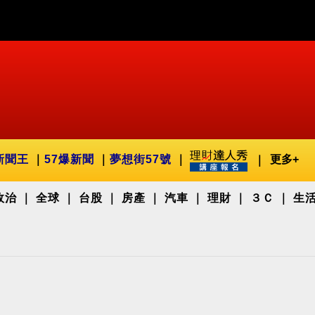
新聞王
57爆新聞
夢想街57號
更多+
政治
全球
台股
房產
汽車
理財
３Ｃ
生