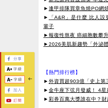
►
逢甲排隊買章魚燒PO網
►
「A&R」是什麼 比人
輩子
►報復性熬夜 癌細胞數攀
►2026美肌新趨勢「外泌體
【熱門排行榜】
►
外資買超903億「史上
►
金牛座下弦月發威！ 4
►
彩券百萬大獎誰在中？財