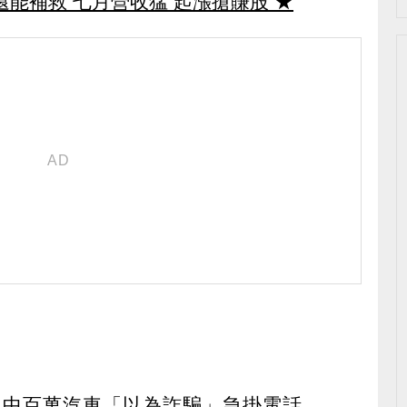
還能補救 七月營收猛 起漲搶賺股
★
兒中百萬汽車「以為詐騙」急掛電話