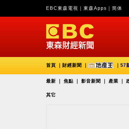
EBC東森電視
｜
東森Apps
｜
简体
首頁
財經新聞
57
最新
焦點
影音新聞
產業
其它