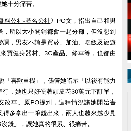
讓她十分痛苦。
爆料公社-匿名公社
》PO文，指出自己和男
擔，所以大小開銷都會一起分攤，但沒想到
變調，男友不論是買菸、加油、吃飯及旅遊
後來買健身器材、3C產品、修車等，也都由
然說「喜歡重機」，儘管她暗示「以後有能力
車行，她也只好硬著頭皮花30萬元下訂單，
友改車。原PO提到，這種情況讓她開始害
又得多拿出一筆錢出來，兩人也越來越少見
怨沒錢」，讓她真的很累、很痛苦。