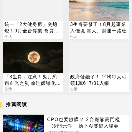
統一「2大健身房」突熄
3生肖要發了！8月起事業
燈！9月全台停業 會員退
入佳境 貴人、財運一路旺
費方案一次看
生活
生活
「3生肖」注意！鬼月恐
政府發錢了！ 平均每人可
遇血光之災 命理師曝化解
領1萬6 7/31入帳
法
生活
生活
推薦閱讀
CPO也要鍍膜？ 2台廠靠高門檻
「冷門元件」 搶下AI關鍵入場券