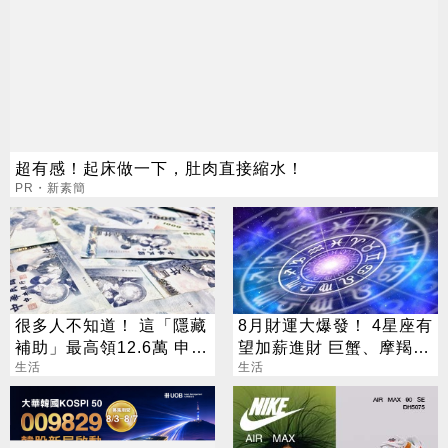
超有感！起床做一下，肚肉直接縮水！
PR・新素簡
很多人不知道！ 這「隱藏
8月財運大爆發！ 4星座有
補助」最高領12.6萬 申請
望加薪進財 巨蟹、摩羯最
資格一次看
生活
有感
生活