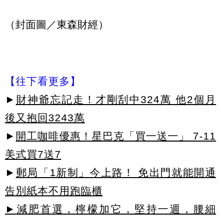
（封面圖／東森財經）
【往下看更多】
►
財神爺忘記走！才剛刮中324萬 他2個月
後又抱回3243萬
►
開工咖啡優惠！星巴克「買一送一」 7-11
美式買7送7
►
郵局「1新制」今上路！ 免出門就能開通
告別紙本不用跑臨櫃
►減肥首選，檸檬加它，堅持一週，腰細