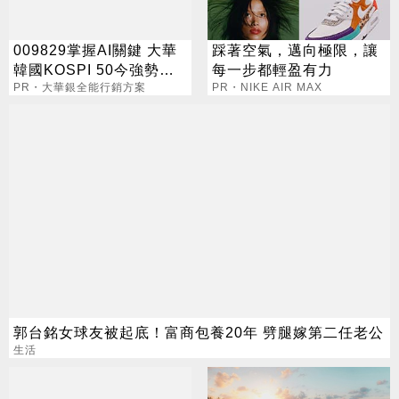
009829掌握AI關鍵 大華
踩著空氣，邁向極限，讓
韓國KOSPI 50今強勢開
每一步都輕盈有力
募
PR・大華銀全能行銷方案
PR・NIKE AIR MAX
郭台銘女球友被起底！富商包養20年 劈腿嫁第二任老公
生活