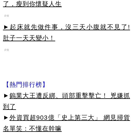
了，瘦到你懷疑人生
PR
►起床就先做件事，沒三天小腹就不見了!
肚子一天天變小！
PR
【熱門排行榜】
►
鎢業大王遭反綁、頭部重擊擊亡！ 兇嫌抓
到了
►
外資買超903億「史上第三大」 網見掃貨
名單笑：不懂在幹嘛