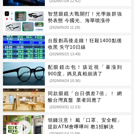
(2026/07/28 12:42)
智慧眼鏡大戰開打！光學族群強
勢表態 今國光、海華噴漲停
(2026/05/20 11:29)
台股創高後走鐘！狂殺1400點後
收黑 失守10日線
(2026/05/15 13:49)
配眼鏡出包！孩近視「暴漲到
900度」媽見真相崩潰了
(2026/04/24 10:36)
同款眼鏡「台日價差7倍」！ 網
酸台灣真盤 業者回應了
(2026/03/31 12:23)
領錢注意！ 戴「口罩、安全帽」
提款ATM會嗶嗶叫 教1招解決
(2026/01/14 11:59)