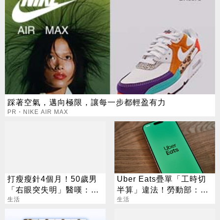
踩著空氣，邁向極限，讓每一步都輕盈有力
PR・NIKE AIR MAX
打瘦瘦針4個月！50歲男
Uber Eats疊單「工時切
「右眼突失明」醫嘆：無
半算」違法！勞動部：每
法恢復
生活
案可罰2萬
生活