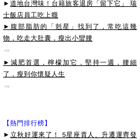
►
道地台灣味！台籍旅客退房「留下它」 瑞
士飯店員工吃上癮
►腹部脂肪的「剋星」找到了，常吃這幾
物，吃走大肚囊，瘦出小蠻腰
PR
►減肥首選，檸檬加它，堅持一週，腰細
了，瘦到你懷疑人生
PR
【熱門排行榜】
►
立秋好運來了！ 5星座貴人、升遷運齊發