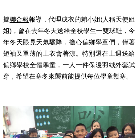
據
聯合報
報導，代理成衣的賴小姐(人稱天使姐
姐)，曾在去年冬天送給全校學生一雙球鞋，今
年冬天眼見天氣驟降，擔心偏鄉學童們，僅著
短袖又單薄的上衣會著涼。特別選在上週送給
偏鄉學校全體學童，一人一件保暖羽絨外套試
穿，希望在寒冬來襲前能提供每位學童禦寒。