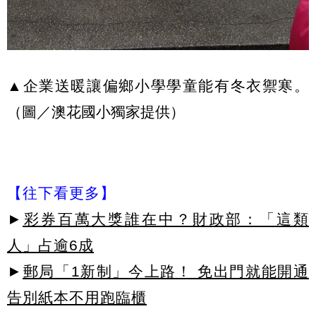
▲企業送暖讓偏鄉小學學童能有冬衣禦寒。
（圖／澳花國小獨家提供）
【往下看更多】
►
彩券百萬大獎誰在中？財政部：「這類
人」占逾6成
►
郵局「1新制」今上路！ 免出門就能開通
告別紙本不用跑臨櫃