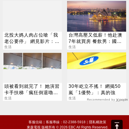
北投大媽人肉占位嗆「我
台灣高壓又低薪！他赴澳
老公要停」 網見影片：難
7年就買房 餐飲男：國外
怪是夫妻
生活
月亮真的比較圓
生活
頭被看到就完了！ 她演習
30年屹立不搖！ 網揭50
卡手扶梯「瘋狂倒退嚕」
嵐「1優勢」：真的強
網笑：15萬的壓力
生活
生活
Recommended by
客服信箱
｜客服專線：02-2388-5918｜
隱私權政策
東森電視 版權所有 © 2026 EBC All Rights Reserved.