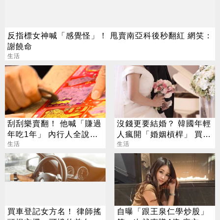
反指標女神喊「感覺怪」！ 甩賣南亞科後秒翻紅 網笑：
謝饒命
生活
刮刮樂賣翻！ 他喊「賺過
沒錢更要結婚？ 韓國年輕
年吃1年」 內行人全說
人瘋開「婚姻槓桿」 買房
了：生存不易
生活
拚翻轉階級
生活
買車登記女方名！ 律師搖
自曝「跟王泉仁學炒股」