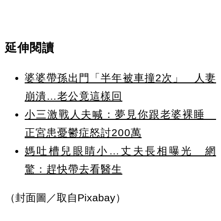
延伸閱讀
婆婆帶孫出門「半年被車撞2次」 人妻
崩潰…老公竟這樣回
小三激戰人夫喊：夢見你跟老婆裸睡
正宮患憂鬱症怒討200萬
媽吐槽兒眼睛小…丈夫長相曝光 網
驚：趕快帶去看醫生
（封面圖／取自Pixabay）