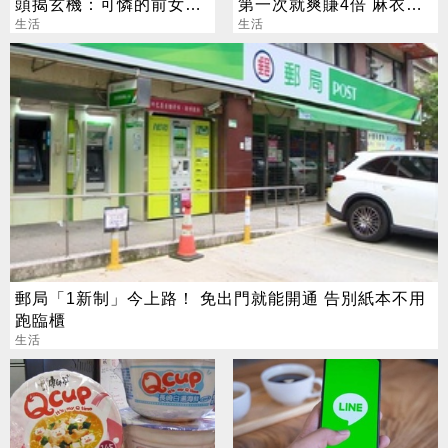
頭揭玄機：可憐的前女友
第一次就爽賺4倍 麻衣：
我見太多
生活
感謝指導
生活
郵局「1新制」今上路！ 免出門就能開通 告別紙本不用
跑臨櫃
生活