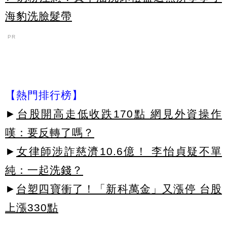
海豹洗臉髮帶
PR
【熱門排行榜】
►
台股開高走低收跌170點 網見外資操作
嘆：要反轉了嗎？
►
女律師涉詐慈濟10.6億！ 李怡貞疑不單
純：一起洗錢？
►
台塑四寶衝了！「新科萬金」又漲停 台股
上漲330點