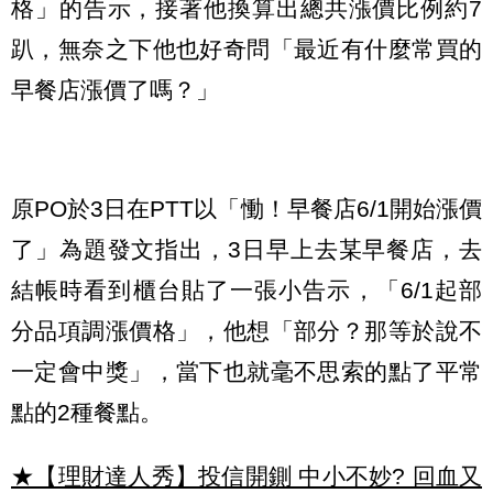
格」的告示，接著他換算出總共漲價比例約7
趴，無奈之下他也好奇問「最近有什麼常買的
早餐店漲價了嗎？」
原PO於3日在PTT以「慟！早餐店6/1開始漲價
了」為題發文指出，3日早上去某早餐店，去
結帳時看到櫃台貼了一張小告示，「6/1起部
分品項調漲價格」，他想「部分？那等於說不
一定會中獎」，當下也就毫不思索的點了平常
點的2種餐點。
★【理財達人秀】投信開鍘 中小不妙? 回血又