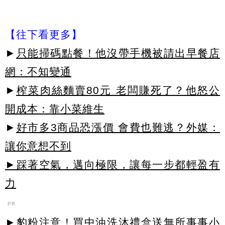
【往下看更多】
►
只能掃碼點餐！他沒帶手機被請出早餐店
網：不知變通
►
榨菜肉絲麵賣80元 老闆賺死了？他怒公
開成本：靠小菜維生
►
好市多3商品恐漲價 會費也難逃？外媒：
讓你意想不到
►踩著空氣，邁向極限，讓每一步都輕盈有
力
PR
►豹粉注意！買中油洗沐禮盒送無所事事小