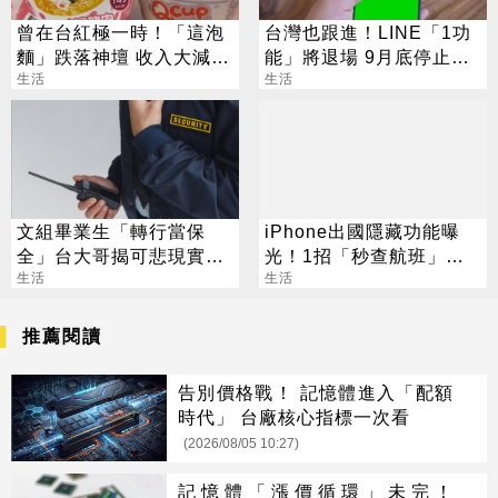
曾在台紅極一時！「這泡
台灣也跟進！LINE「1功
麵」跌落神壇 收入大減15
能」將退場 9月底停止服
億
生活
務
生活
文組畢業生「轉行當保
iPhone出國隱藏功能曝
全」台大哥揭可悲現實：
光！1招「秒查航班」萬
薪水跟原本一樣
生活
人狂讚：超方便
生活
推薦閱讀
告別價格戰！ 記憶體進入「配額
時代」 台廠核心指標一次看
(2026/08/05 10:27)
記憶體「漲價循環」未完！