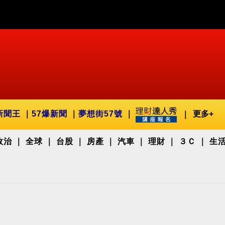
新聞王
57爆新聞
夢想街57號
更多+
政治
全球
台股
房產
汽車
理財
３Ｃ
生