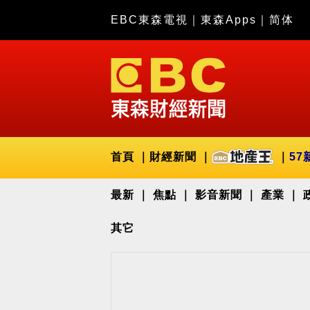
EBC東森電視
｜
東森Apps
｜
简体
首頁
財經新聞
57
最新
焦點
影音新聞
產業
其它