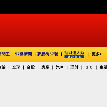
新聞王
57爆新聞
夢想街57號
更多+
政治
全球
台股
房產
汽車
理財
３Ｃ
生