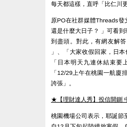
每天都這樣，直呼「比仁川
原PO在社群媒體Thread
還是什麼大日子？ 」可看
到盡頭。對此，有網友解答
」、「大家收假回家，日本
「日本明天九連休結束要
「12/29上午在桃園一航
誇張」。
★【理財達人秀】投信開鍘 
桃園機場公司表示，耶誕節
自12月下旬起陸續放寒假