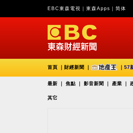
EBC東森電視
｜
東森Apps
｜
简体
首頁
財經新聞
57
最新
焦點
影音新聞
產業
其它