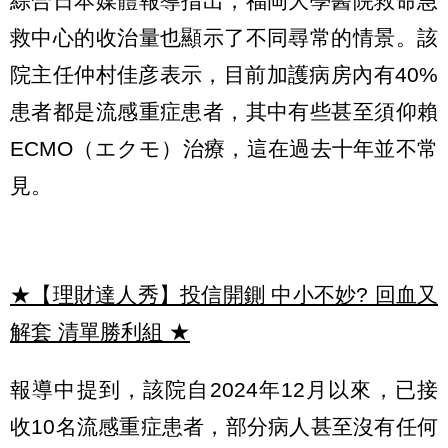
綜合日本媒體報導指出，福岡大學醫院救命急
救中心的收治量也顯示了不同尋常的情景。該
院主任仲村佳彦表示，目前加護病房內有40%
患者都是流感重症患者，其中有些甚至須仰賴
ECMO（エクモ）治療，這在過去十年並不常
見。
★【理財達人秀】投信開鍘 中小不妙? 回血又
解套 清單勝利組
★
報導中提到，該院自2024年12月以來，已接
收10名流感重症患者，部分病人甚至沒有任何