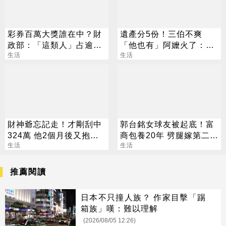
彩券百萬大獎誰在中？財
遺產分5份！三伯不爽
政部：「這類人」占逾6
「他也有」阿嬤火了：全
成
生活
捐孤兒院
生活
財神爺忘記走！才剛刮中
郭台銘女球友被起底！富
324萬 他2個月後又抱回
商包養20年 劈腿嫁第二任
3243萬
生活
老公
生活
推薦閱讀
日本不只撞人族？ 作家目擊「踢
箱族」嘆：難以理解
(2026/08/05 12:26)