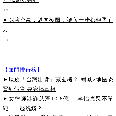
PR
►踩著空氣，邁向極限，讓每一步都輕盈有
力
PR
【熱門排行榜】
►
蝦皮「台灣出貨」藏玄機？ 網喊2地區恐
買到假貨 專家揭真相
►
女律師涉詐慈濟10.6億！ 李怡貞疑不單
純：一起洗錢？