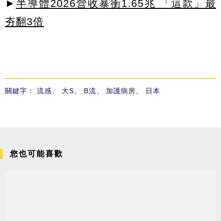
►
半導體2026營收暴衝1.65兆 「這款」最
夯翻3倍
關鍵字：
流感
、
大S
、
B流
、
加護病房
、
日本
您也可能喜歡