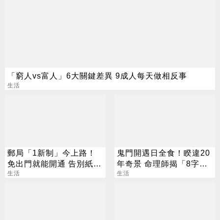
「窮人vs富人」6大關鍵差異 9成人每天做相反事
生活
郵局「1新制」今上路！
鬼門開遇日全食！睽違20
免出門就能開通 告別紙本
年奇景 命理師揭「8字」
不用跑臨櫃
生活
叮囑
生活