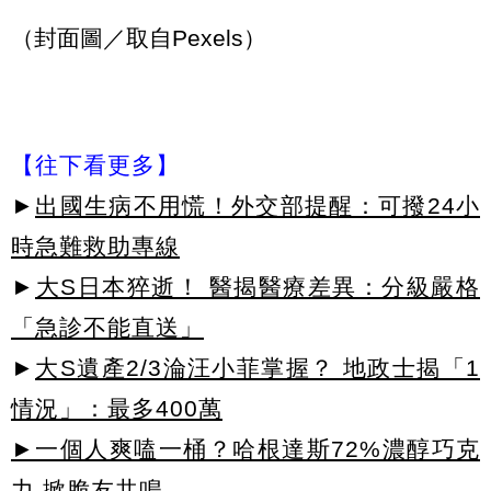
（封面圖／取自Pexels）
【往下看更多】
►
出國生病不用慌！外交部提醒：可撥24小
時急難救助專線
►
大S日本猝逝！ 醫揭醫療差異：分級嚴格
「急診不能直送」
►
大S遺產2/3淪汪小菲掌握？ 地政士揭「1
情況」：最多400萬
►一個人爽嗑一桶？哈根達斯72%濃醇巧克
力 掀脆友共鳴