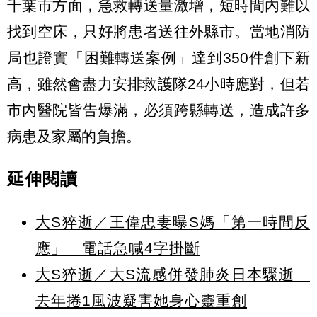
千葉市方面，急救轉送量激增，短時間內難以
找到空床，只好將患者送往外縣市。當地消防
局也證實「困難轉送案例」達到350件創下新
高，雖然會盡力安排救護隊24小時應對，但若
市內醫院皆告爆滿，必須跨縣轉送，造成許多
病患及家屬的負擔。
延伸閱讀
大S猝逝／王偉忠妻曝S媽「第一時間反
應」 電話急喊4字掛斷
大S猝逝／大S流感併發肺炎日本驟逝
去年捲1風波疑害她身心靈重創