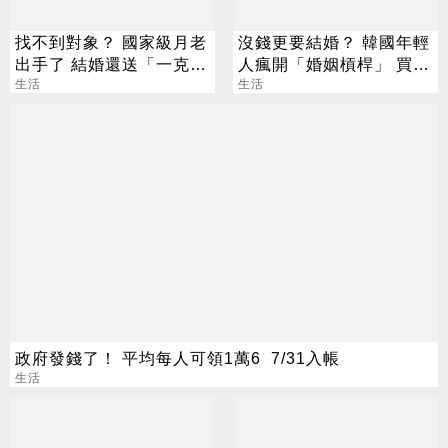
找不到對象？ 國家級月老
沒錢更要結婚？ 韓國年輕
出手了 結婚還送「一克拉
人瘋開「婚姻槓桿」 買房
鑽戒」
生活
拚翻轉階級
生活
政府發錢了！ 平均每人可領1萬6 7/31入帳
生活