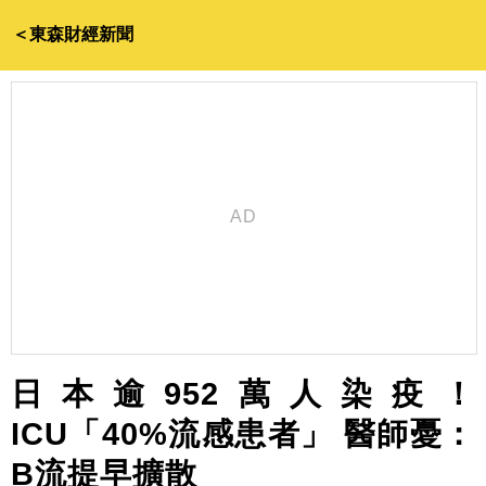
＜東森財經新聞
日本逾952萬人染疫！
ICU「40%流感患者」 醫師憂：
B流提早擴散