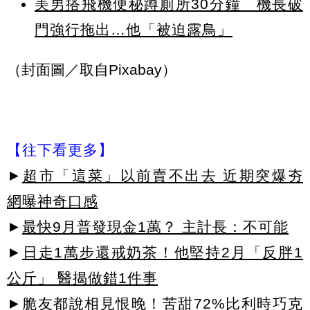
美男搭飛機便秘蹲廁所30分鐘 機長破
門強行拖出…他「被迫露鳥」
（封面圖／取自Pixabay）
【往下看更多】
►
超市「這菜」以前賣不出去 近期突爆夯
網曝神奇口感
►
最快9月普發現金1萬？ 主計長：不可能
►
日走1萬步還戒奶茶！他堅持2月「反胖1
公斤」 醫揭做錯1件事
►脆友都說相見恨晚！苦甜72%比利時巧克