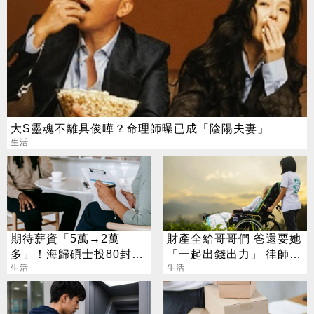
大S靈魂不離具俊曄？命理師曝已成「陰陽夫妻」
生活
期待薪資「5萬→2萬
財產全給哥哥們 爸還要她
多」！海歸碩士投80封履
「一起出錢出力」 律師說
歷沒上岸：連香蕉都不給
生活
話了
生活