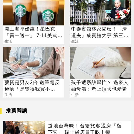
開工咖啡優惠！星巴克
中泰賓館林家揭密！「清
「買一送一」 7-11美式買
道夫」成賓館大亨 第三代
7送7
生活
還建東方文華
生活
薪資是男友2倍 送筆電反
孩子選系該幫忙？ 過來人
遭嗆「是覺得我買不
勸母湯：考上頂大也憂鬱
起」？ 網齊勸快逃
生活
生活
推薦閱讀
道地台灣味！台籍旅客退房「留
下它」 瑞士飯店員工吃上癮