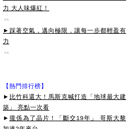
力 大人味爆紅！
PR
►踩著空氣，邁向極限，讓每一步都輕盈有
力
PR
【熱門排行榜】
►
比竹科還大！馬斯克喊打造「地球最大建
築」 亮點一次看
►
攏係為了晶片！「斷交19年」 哥斯大黎
加連2年來台