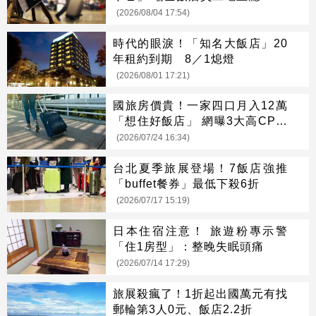
(2026/08/04 17:54)
時代的眼淚！「知名大飯店」20
年租約到期 8／1熄燈
(2026/08/01 17:21)
國旅房價貴！一家四口月入12萬
「想住好飯店」 網曝3大高CP值
解方
(2026/07/24 16:34)
台北夏季旅展登場！7飯店強推
「buffet餐券」最低下殺6折
(2026/07/17 15:19)
日本住宿注意！ 旅遊粉專示警
「住1房型」：整晚失眠頭痛
(2026/07/14 17:29)
旅展殺瘋了！1折起出國萬元有找
郵輪第3人0元、飯店2.2折