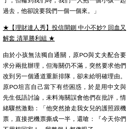
了，但輪到我們時，我們一人抱一個小孩一起
過去，他卻說要我們一個一個來。」
★【理財達人秀】投信開鍘 中小不妙? 回血又
解套 清單勝利組
★
由於小孩無法獨自通關，原PO與丈夫配合要
求分兩批辦理，但海關仍不滿，突然要求他們
改到另一個通道重新排隊，卻未給明確理由。
原PO坦言自己當下有些困惑，於是用中文與
先生低語討論，未料海關誤會他們在批評，情
緒驟然激動：「他突然搶走我女兒的護照跟機
票，直接把機票撕成一半，還嗆：『今天你們