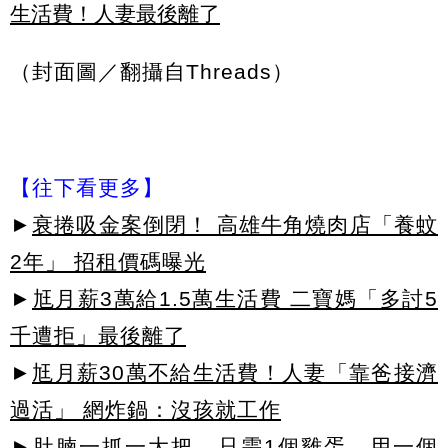
生活費！人妻最後離了
（封面圖／翻攝自Threads）
【往下看更多】
►
衰捲吸金案倒閉！ 高雄牛角燒肉店「養蚊
2年」 招租價碼曝光
►
尪月薪3萬給1.5萬生活費 二寶媽「多討5
千遭拒」最後離了
►
尪月薪30萬不給生活費！人妻「靠爸接濟
過活」 網炸鍋：沒孩就工作
►肚腩一抓一大把，只需1個雞蛋，用一個