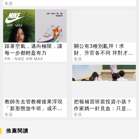
生活
踩著空氣，邁向極限，讓
關公有3種別亂拜！求
每一步都輕盈有力
財、升官各不同 拜對才能
PR・NIKE AIR MAX
大加分
生活
教師失去管教權後果浮現
把報補習班當投資小孩？
「新形態放牛班」成不可
作家媽一針見血：只是圖
說的秘密
生活
心安
生活
推薦閱讀