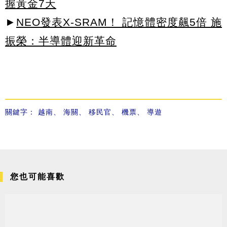
握黃金7天
►
NEO發表X-SRAM！ 記憶體密度飆5倍 施
振榮：半導體迎新革命
關鍵字：
越南
、
海關
、
移民官
、
機票
、
導遊
您也可能喜歡