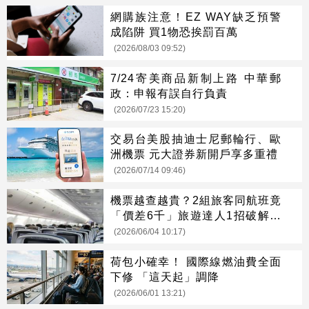
網購族注意！EZ WAY缺乏預警
成陷阱 買1物恐挨罰百萬
(2026/08/03 09:52)
7/24寄美商品新制上路 中華郵
政：申報有誤自行負責
(2026/07/23 15:20)
交易台美股抽迪士尼郵輪行、歐
洲機票 元大證券新開戶享多重禮
(2026/07/14 09:46)
機票越查越貴？2組旅客同航班竟
「價差6千」旅遊達人1招破解迷
思
(2026/06/04 10:17)
荷包小確幸！ 國際線燃油費全面
下修 「這天起」調降
(2026/06/01 13:21)