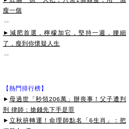
瘦一個
PR
►減肥首選，檸檬加它，堅持一週，腰細
了，瘦到你懷疑人生
PR
【熱門排行榜】
►
母過世「秒領206萬」辦喪事！父子遭判
刑 律師：搶錢先下手是罪
►
立秋拚轉運！命理師點名「6生肖」：把