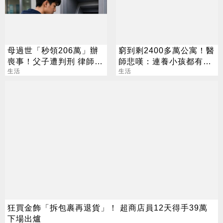
母過世「秒領206萬」辦
窮到剩2400多萬公寓！醫
喪事！父子遭判刑 律師：
師悲嘆：連養小孩都有點
搶錢先下手是罪
生活
硬
生活
狂買金飾「拆包裹再退貨」！ 超商店員12天得手39萬
下場出爐