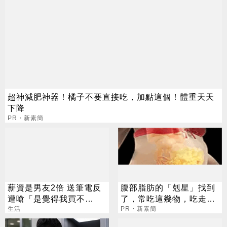
超神減肥神器！橘子不要直接吃，加點這個！體重天天
下降
PR・新素簡
薪資是男友2倍 送筆電反
腹部脂肪的「剋星」找到
遭嗆「是覺得我買不
了，常吃這幾物，吃走大
起」？ 網齊勸快逃
生活
肚囊，瘦出小蠻腰
PR・新素簡