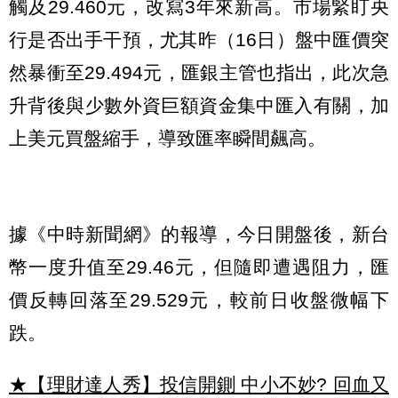
觸及29.460元，改寫3年來新高。市場緊盯央
行是否出手干預，尤其昨（16日）盤中匯價突
然暴衝至29.494元，匯銀主管也指出，此次急
升背後與少數外資巨額資金集中匯入有關，加
上美元買盤縮手，導致匯率瞬間飆高。
據《中時新聞網》的報導，今日開盤後，新台
幣一度升值至29.46元，但隨即遭遇阻力，匯
價反轉回落至29.529元，較前日收盤微幅下
跌。
★【理財達人秀】投信開鍘 中小不妙? 回血又