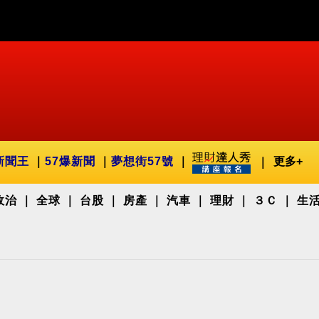
新聞王
57爆新聞
夢想街57號
更多+
政治
全球
台股
房產
汽車
理財
３Ｃ
生