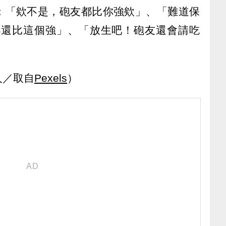
：「欸不是，砲友都比你強欸」、「難道保
都還比這個強」、「放生吧！砲友還會請吃
人／取自
Pexels
）