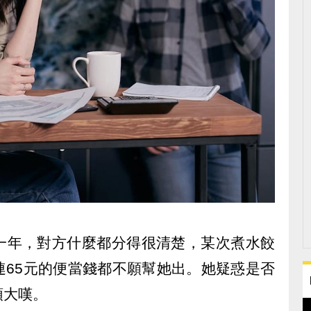
一年，對方什麼都分得很清楚，某次煮水餃
連65元的便當錢都不願幫她出。她疑惑是否
頭大嘆。