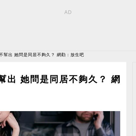
都不幫出 她問是同居不夠久？ 網勸：放生吧
幫出 她問是同居不夠久？ 網