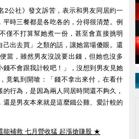
名2公社》發文訴苦，表示和男友同居約一
，平時三餐都是各吃各的，分得很清楚。例
不僅不打算幫她煮一份，甚至會直接挑明
自己出去買」之類的話，讓她當場傻眼。還
的便當，雖然男友沒說要出錢，但她也沒多
小錢不會跟我計較吧！」，沒想到男友見她
，竟氣到開嗆：「錢不拿出來付，在看什
樣的行為，是因為兩人同居時間還不夠久，
，還是男友本來就是這麼鐵公雞、愛計較的
還能補救 七月營收猛 起漲搶賺股
★