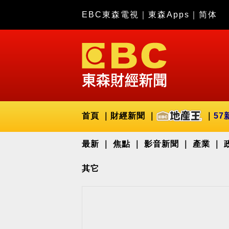
EBC東森電視
｜
東森Apps
｜
简体
首頁
財經新聞
57
最新
焦點
影音新聞
產業
其它