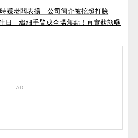
小時獲老闆表揚 公司簡介被挖超打臉
歲生日 纖細手臂成全場焦點！真實狀態曝