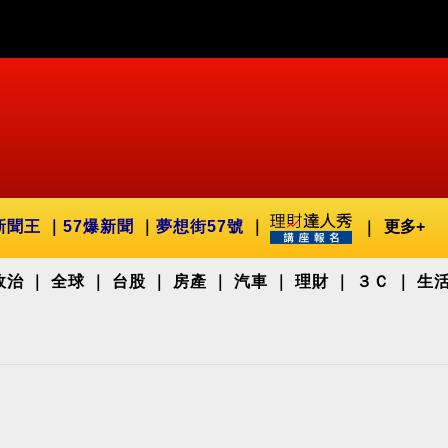
新聞王
57爆新聞
夢想街57號
更多+
政治
全球
台股
房產
汽車
理財
３Ｃ
生