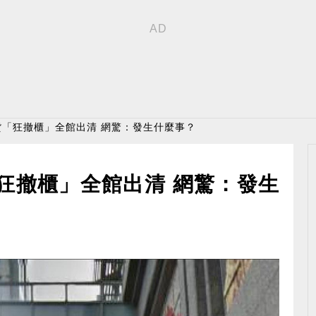
貨「狂撤櫃」全館出清 網驚：發生什麼事？
狂撤櫃」全館出清 網驚：發生