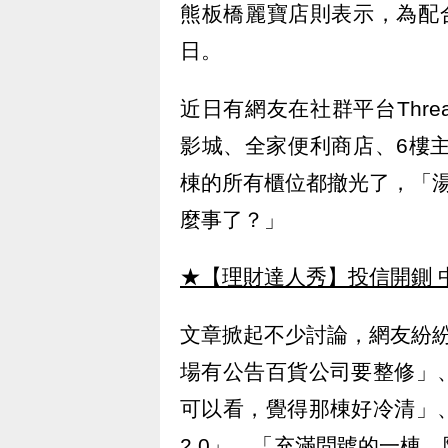
熊板橋麗寶店則表示，為配
日。
近日有網友在社群平台Thr
影城、全家便利商店、6樓
棟的所有櫃位都撤光了，「
麼事了？」
★【理財達人秀】投信開鍘 
文章掀起不少討論，網友紛
場有公告百貨公司要整修」
可以看，覺得那棟好冷清」
2.0」、「充滿問號的一棟