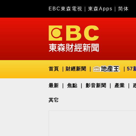
EBC東森電視
｜
東森Apps
｜
简体
首頁
財經新聞
57
最新
焦點
影音新聞
產業
其它