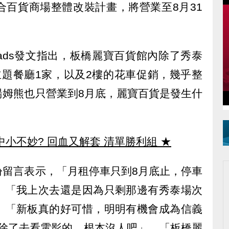
合百貨商場整體改裝計畫，將營業至8月31
eads發文指出，板橋麗寶百貨館內除了秀泰
主題餐廳1家，以及2樓的花車促銷，幾乎整
湯姆熊也只營業到8月底，麗寶百貨是發生什
中小不妙? 回血又解套 清單勝利組
★
紛留言表示，「月租停車只到8月底止，停車
、「我上次去還是因為只剩那邊有秀泰場次
、「新板真的好可惜，明明有機會成為信義
，除了去看電影的，根本沒人吧」、「板橋麗