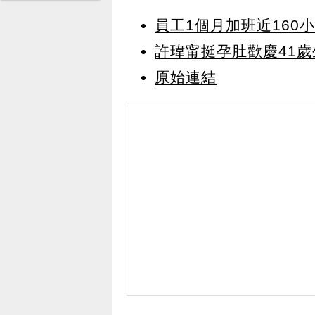
員工1個月加班近160
許瑋甯挺孕肚歡慶41
原始連結