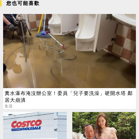
您也可能喜歡
糞水瀑布淹沒辦公室！委員「兒子要洗澡」硬開水塔 鄰
居大崩潰
生活