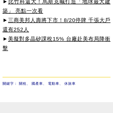
►
比竹科還大！馬斯克喊打造「地球最大建
築」 亮點一次看
►
三商美邦人壽將下市！8/20停牌 千張大戶
還有252人
►
美擬對多晶矽課稅15% 台廠赴美布局降衝
擊
關鍵字：
關稅
、
國產車
、
電動車
、
休旅車