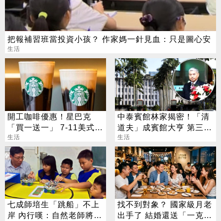
把報補習班當投資小孩？ 作家媽一針見血：只是圖心安
生活
開工咖啡優惠！星巴克
中泰賓館林家揭密！「清
「買一送一」 7-11美式買
道夫」成賓館大亨 第三代
7送7
生活
還建東方文華
生活
七成師培生「跳船」不上
找不到對象？ 國家級月老
岸 內行嘆：自然老師將歸
出手了 結婚還送「一克拉