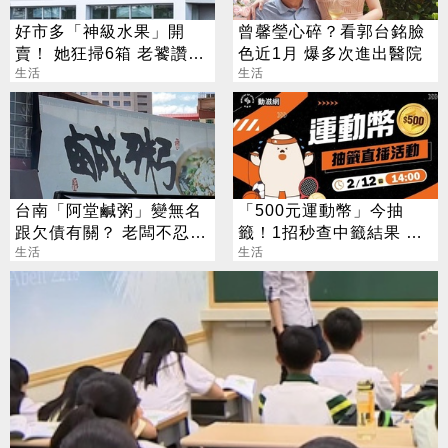
好市多「神級水果」開
曾馨瑩心碎？看郭台銘臉
賣！ 她狂掃6箱 老饕讚：
色近1月 爆多次進出醫院
很甜還噴汁
生活
生活
台南「阿堂鹹粥」變無名
「500元運動幣」今抽
跟欠債有關？ 老闆不忍全
籤！1招秒查中籤結果 領
說了
生活
取、使用方法一次看
生活