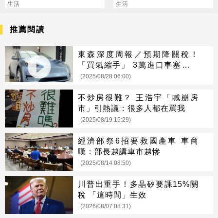
零
生活
鑽戒」
生活
推薦閱讀
東森深度周報／預期降關稅！
「買氣縮手」 3萬進口車塞爆台
北港
(2025/08/28 06:00)
不炒房很難？ 王浩宇「喊崩房
市」引熱議：很多人都在罵我
(2025/08/19 15:29)
經濟部祭6招要救國產車 車商
嘆：部長越講車市越慘
(2025/08/14 08:50)
川普出重手！多晶矽要課15%關
稅 「這時間」生效
(2026/08/07 08:31)