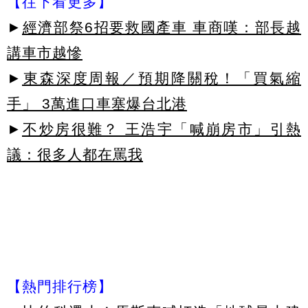
【往下看更多】
►
經濟部祭6招要救國產車 車商嘆：部長越
講車市越慘
►
東森深度周報／預期降關稅！「買氣縮
手」 3萬進口車塞爆台北港
►
不炒房很難？ 王浩宇「喊崩房市」引熱
議：很多人都在罵我
【熱門排行榜】