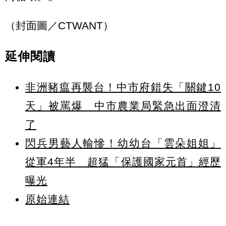
（封面圖／CTWANT）
延伸閱讀
非洲豬瘟再襲台！中市府錯失「關鍵10
天」被罵爆 中市農業局緊急出面澄清
了
閃兵男藝人輸慘！幼幼台「雲朵姐姐」
從軍4年半 超猛「保護國家元首」經歷
曝光
原始連結