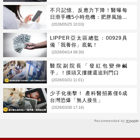
不只記憶、反應力下降！醫曝每
日滑手機5小時危機：肥胖風險暴
增
(2026/05/25 10:03)
LIPPER亞太區總監：00929具
備「我養你」底氣！
(2026/04/14 08:30)
醫院副院長「發紅包變伸鹹
手」！摸頭又摟腰還追到門口
(2026/03/31 11:01)
少子化衝擊！ 產科醫招募僅6成
台灣恐爆「無人接生」
(2026/03/30 17:16)
Recommended by