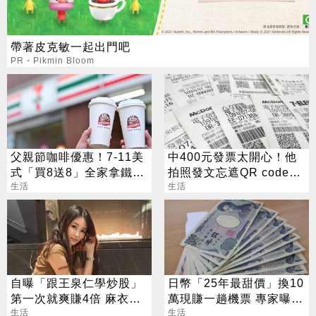
帶著皮克敏一起出門吧
PR・Pikmin Bloom
父親節咖啡優惠！7-11美
中400元發票太開心！他
式「買8送8」全家拿鐵2
拍照發文忘遮QR code
杯85元
生活
店員一刷：被領走了
生活
自曝「跟王泉仁學炒股」
日幣「25年最甜價」換10
第一次就爽賺4倍 麻衣：
萬現賺一趟機票 專家曝回
感謝指導
生活
升時刻
生活