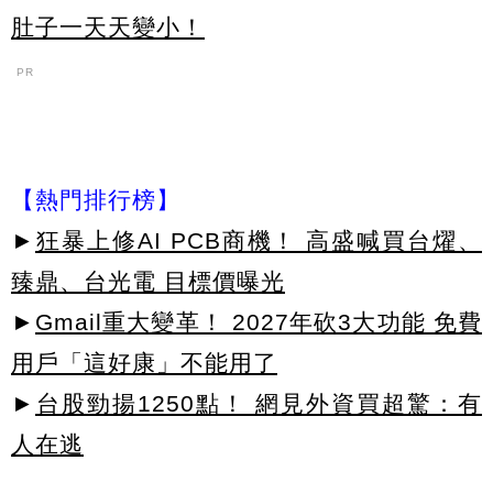
肚子一天天變小！
PR
【熱門排行榜】
►
狂暴上修AI PCB商機！ 高盛喊買台燿、
臻鼎、台光電 目標價曝光
►
Gmail重大變革！ 2027年砍3大功能 免費
用戶「這好康」不能用了
►
台股勁揚1250點！ 網見外資買超驚：有
人在逃