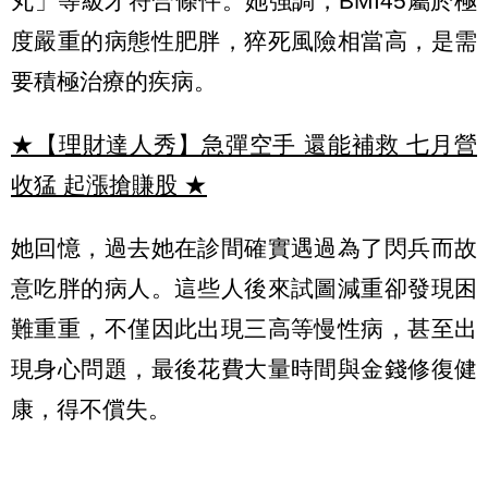
丸」等級才符合條件。她強調，BMI45屬於極
度嚴重的病態性肥胖，猝死風險相當高，是需
要積極治療的疾病。
★【理財達人秀】急彈空手 還能補救 七月營
收猛 起漲搶賺股
★
她回憶，過去她在診間確實遇過為了閃兵而故
意吃胖的病人。這些人後來試圖減重卻發現困
難重重，不僅因此出現三高等慢性病，甚至出
現身心問題，最後花費大量時間與金錢修復健
康，得不償失。