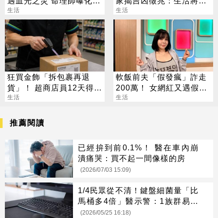
遇血光之災 命理師曝化解
家揭吉凶徵兆：生活將有
法
生活
變化
生活
狂買金飾「拆包裹再退
軟飯前夫「假發瘋」詐走
貨」！ 超商店員12天得手
200萬！ 女網紅又遇假富
39萬 下場出爐
生活
豪 養套殺噴2千萬
生活
推薦閱讀
已經拚到前0.1%！ 醫在車內崩
潰痛哭：買不起一間像樣的房
(2026/07/03 15:09)
1/4民眾從不清！鍵盤細菌量「比
馬桶多4倍」醫示警：1族群易感
染
(2026/05/25 16:18)