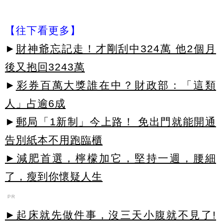
【往下看更多】
►
財神爺忘記走！才剛刮中324萬 他2個月
後又抱回3243萬
►
彩券百萬大獎誰在中？財政部：「這類
人」占逾6成
►
郵局「1新制」今上路！ 免出門就能開通
告別紙本不用跑臨櫃
►減肥首選，檸檬加它，堅持一週，腰細
了，瘦到你懷疑人生
PR
►起床就先做件事，沒三天小腹就不見了!