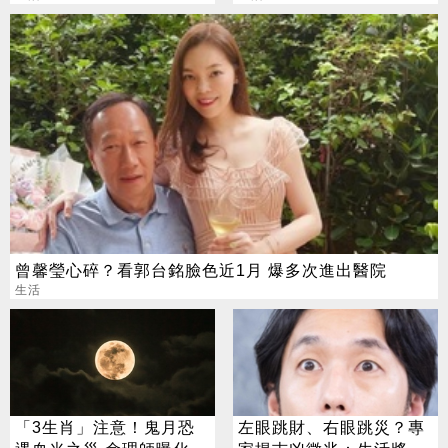
曾馨瑩心碎？看郭台銘臉色近1月 爆多次進出醫院
生活
「3生肖」注意！鬼月恐
左眼跳財、右眼跳災？專