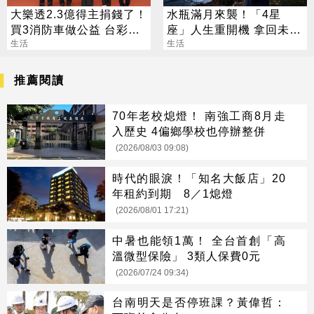
大樂透2.3億得主捐錢了！
水瓶滿月來襲！「4星
買3消防車做公益 台彩揭
座」人生重開機 拿回未來
幸運兒背景
生活
方向盤
生活
推薦閱讀
70年老校熄燈！ 南強工商8月走
入歷史 4偏鄉學校也停辦整併
(2026/08/03 09:08)
時代的眼淚！「知名大飯店」20
年租約到期 8／1熄燈
(2026/08/01 17:21)
中暑也能領1萬！ 全台首創「高
溫微型保險」 3類人保費0元
(2026/07/24 09:34)
台南明天是否停班課？黃偉哲：