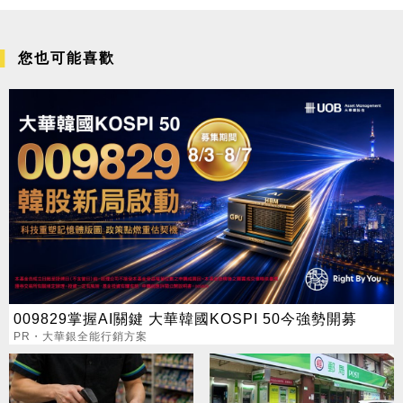
您也可能喜歡
009829掌握AI關鍵 大華韓國KOSPI 50今強勢開募
PR・大華銀全能行銷方案