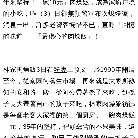
年來堅持「一碗10元」肉燥飯，成為家喻戶曉
的小吃，昨（3）日卻無預警宣布吹熄燈號，
消息一出，許多老饕客惋惜不已，直呼「回憶
的味道」、「最佛心的肉燥飯」！
林家肉燥飯3日在
粉專
上發文「於1990年開店
至今，從南園街養生市場，再來就是大家所熟
知的安和路一段。從阿公帶著孫子來吃，到孫
子長大帶著自己的孩子來吃，林家肉燥飯彷彿
是每個老客人家裡的第二個廚房。一碗肉燥飯
十元，35年的堅持，裡頭蘊含的不只美味，還
有辛苦的血汗，和已工作到變形的一把老骨