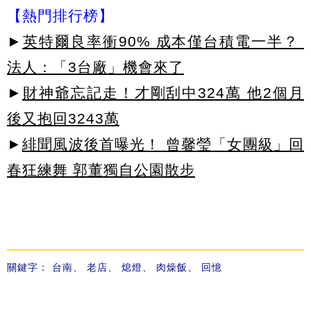
【熱門排行榜】
►
英特爾良率衝90% 成本僅台積電一半？
法人：「3台廠」機會來了
►
財神爺忘記走！才剛刮中324萬 他2個月
後又抱回3243萬
►
緋聞風波後首曝光！ 曾馨瑩「女團級」回
春狂練舞 郭董獨自公園散步
關鍵字：
台南
、
老店
、
熄燈
、
肉燥飯
、
回憶