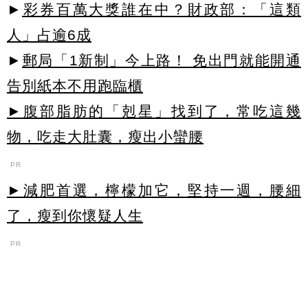
►
彩券百萬大獎誰在中？財政部：「這類
人」占逾6成
►
郵局「1新制」今上路！ 免出門就能開通
告別紙本不用跑臨櫃
►腹部脂肪的「剋星」找到了，常吃這幾
物，吃走大肚囊，瘦出小蠻腰
PR
►減肥首選，檸檬加它，堅持一週，腰細
了，瘦到你懷疑人生
PR