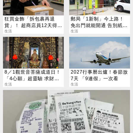
狂買金飾「拆包裹再退
郵局「1新制」今上路！
貨」！ 超商店員12天得手
免出門就能開通 告別紙本
39萬 下場出爐
生活
不用跑臨櫃
生活
8／1觀世音菩薩成道日！
2027行事曆出爐！春節放
「4心願」超靈驗 求財供
7天 「9連假」一次看
品、禁忌一次看
生活
生活