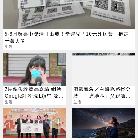
5-6月發票中獎清冊出爐！幸運兒「10元外送費」抱走
千萬大獎
生活
2度錯失救援高嘉瑜 網湧
淑麗氣象／白海豚路徑分
Google評論洗1顆星 飯店
歧！「這地區」父親節慎
回應了
生活
防豪大雨
生活