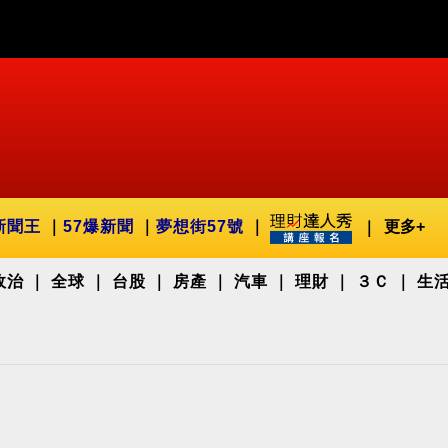
新聞王
57爆新聞
夢想街57號
更多+
政治
全球
台股
房產
汽車
理財
３Ｃ
生