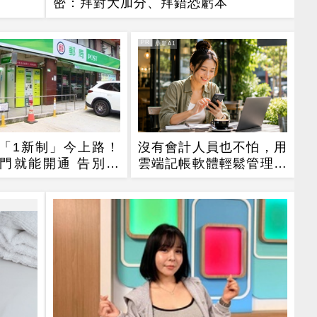
密：拜對大加分、拜錯恐虧本
PR
PR・鼎新A1
「1新制」今上路！
沒有會計人員也不怕，用
門就能開通 告別紙
雲端記帳軟體輕鬆管理公
用跑臨櫃
司財務！