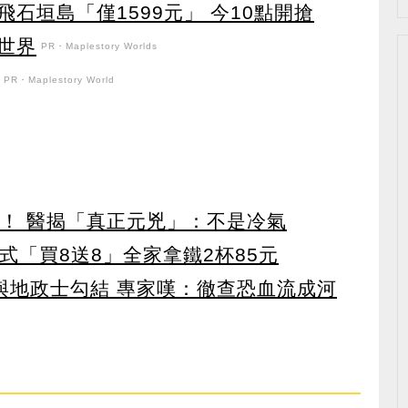
石垣島「僅1599元」 今10點開搶
世界
PR・Maplestory Worlds
PR・Maplestory World
醫！ 醫揭「真正元兇」：不是冷氣
美式「買8送8」全家拿鐵2杯85元
涉與地政士勾結 專家嘆：徹查恐血流成河