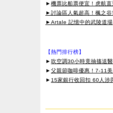
►
機票比船票便宜！虎航直飛
►討論區人氣超高！楓之谷
►Artale 記憶中的武陵道場
【熱門排行榜】
►
吹空調30小時竟抽搐送
►
父親節咖啡優惠！7-11
►
15家銀行收回扣 60人