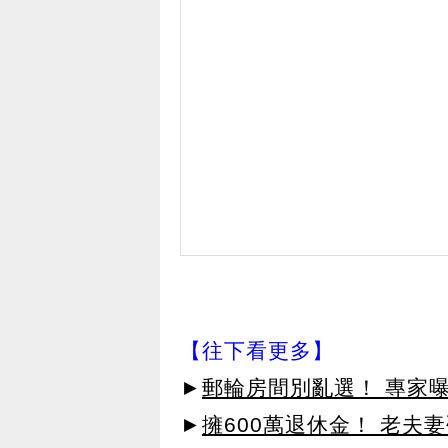
【往下看更多】
►
郵輪房間別亂選！ 專家
►
擁600萬退休金！ 老夫