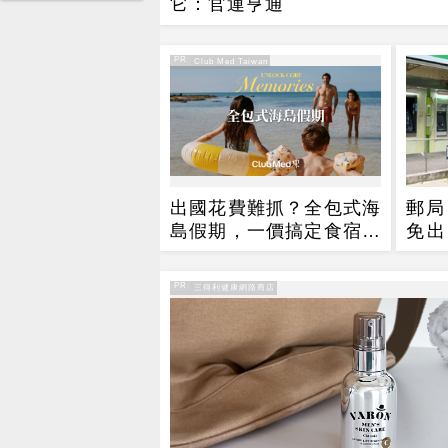
它：官運亨通
PR
PR・Club Med Taiwan
出國花費難抓？全包式海
郵局
島假期，一價搞定食宿玩
免出
樂，省錢更省心！
本不
PR
PR・三得利健康網路商店