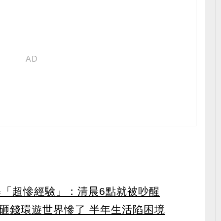
曝「超慘經驗」：清晨6點就被吵醒
妻砸錢環遊世界慘了 半年生活陷困境