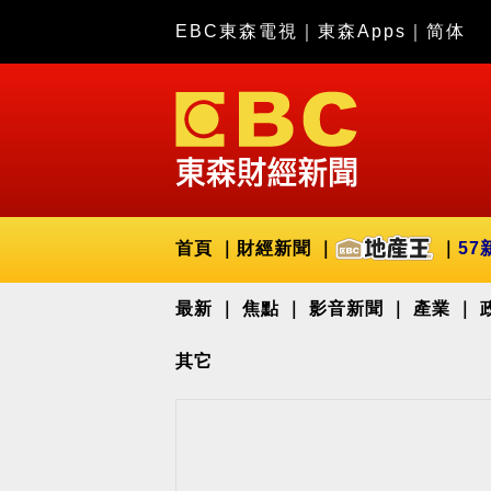
EBC東森電視
｜
東森Apps
｜
简体
首頁
財經新聞
57
最新
焦點
影音新聞
產業
其它