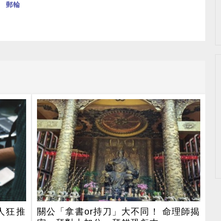
、
郵輪
人狂推
關公「拿書or持刀」大不同！ 命理師揭