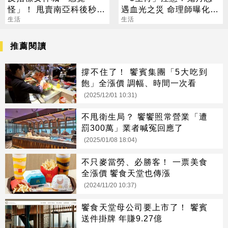
怪」！ 甩賣南亞科後秒翻
遇血光之災 命理師曝化解
紅 網笑：謝饒命
生活
法
生活
推薦閱讀
撐不住了！ 饗賓集團「5大吃到
飽」全漲價 調幅、時間一次看
(2025/12/01 10:31)
不甩衛生局？ 饗饗照常營業「遭
罰300萬」業者喊冤回應了
(2025/01/08 18:04)
不只麥當勞、必勝客！ 一票美食
全漲價 饗食天堂也傳漲
(2024/11/20 10:37)
饗食天堂母公司要上市了！ 饗賓
送件掛牌 年賺9.27億