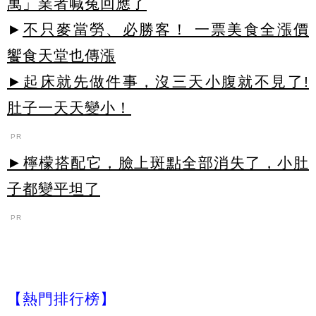
萬」業者喊冤回應了
►
不只麥當勞、必勝客！ 一票美食全漲價
饗食天堂也傳漲
►起床就先做件事，沒三天小腹就不見了!
肚子一天天變小！
PR
►檸檬搭配它，臉上斑點全部消失了，小肚
子都變平坦了
PR
【熱門排行榜】