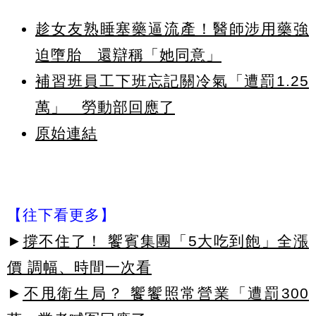
趁女友熟睡塞藥逼流產！醫師涉用藥強
迫墮胎 還辯稱「她同意」
補習班員工下班忘記關冷氣「遭罰1.25
萬」 勞動部回應了
原始連結
【往下看更多】
►
撐不住了！ 饗賓集團「5大吃到飽」全漲
價 調幅、時間一次看
►
不甩衛生局？ 饗饗照常營業「遭罰300