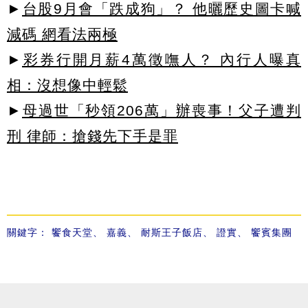
►
台股9月會「跌成狗」？ 他曬歷史圖卡喊
減碼 網看法兩極
►
彩券行開月薪4萬徵嘸人？ 內行人曝真
相：沒想像中輕鬆
►
母過世「秒領206萬」辦喪事！父子遭判
刑 律師：搶錢先下手是罪
關鍵字：
饗食天堂
、
嘉義
、
耐斯王子飯店
、
證實
、
饗賓集團