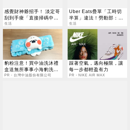
感覺財神爺招手！ 淡定哥
Uber Eats疊單「工時切
刮到手痠「直接掃碼中
半算」違法！勞動部：每
2000萬」
生活
案可罰2萬
生活
豹粉注意！買中油洗沐禮
踩著空氣，邁向極限，讓
盒送無所事事小海豹洗臉
每一步都輕盈有力
髮帶
PR・台灣中油股份有限公司
PR・NIKE AIR MAX