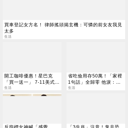
買車登記女方名！ 律師搖頭揭玄機：可憐的前女友我見
太多
生活
開工咖啡優惠！星巴克
省吃儉用存50萬！「家裡
「買一送一」 7-11美式買
1句話」全歸零 他淚：窮
7送7
生活
人小孩活著好難
生活
反指標女神喊「感覺
「3生肖」注意！鬼月恐