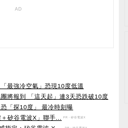
週「最強冷空氣」恐現10度低溫
團將報到 「這天起」連3天恐跌破10度
恐「探10度」 最冷時刻曝
＋矽谷電波X」聯手...
PR・矽谷電波X
PR・矽谷電波X