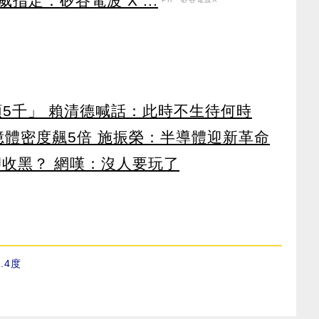
定：矽谷電波 X ...
領5千」 賴清德喊話：此時不生待何時
 記憶體密度飆5倍 施振榮：半導體迎新革命
卻收黑？ 網嘆：沒人要玩了
7.4度