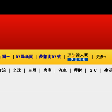
新聞王
57爆新聞
夢想街57號
更多+
政治
全球
台股
房產
汽車
理財
３Ｃ
生