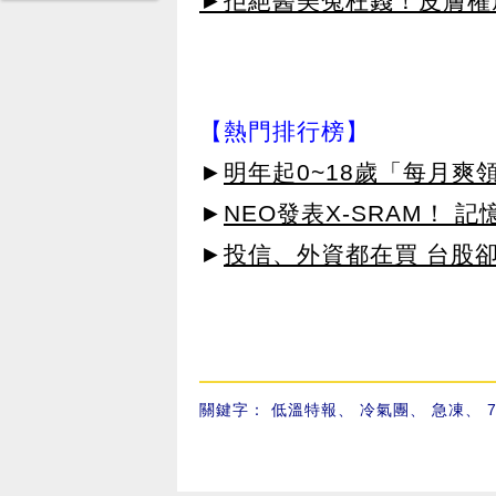
►拒絕醫美冤枉錢！皮膚權威指
【熱門排行榜】
►
明年起0~18歲「每月爽
►
NEO發表X-SRAM！
►
投信、外資都在買 台股
關鍵字：
低溫特報
、
冷氣團
、
急凍
、