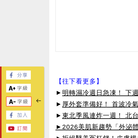
【往下看更多】
►
明轉濕冷週日急凍！ 下
►
厚外套準備好！ 首波冷氣
►
東北季風連炸一週！ 北台
►2026美肌新趨勢「外泌體