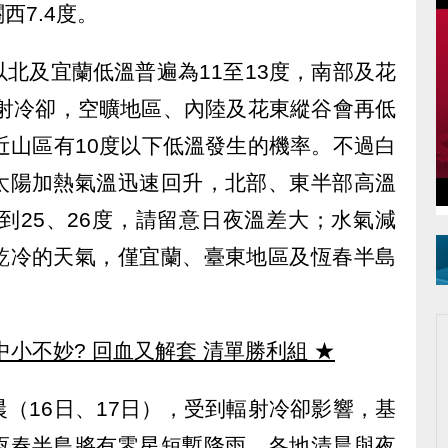
西7.4度。
北及宜蘭低溫普遍為11至13度，南部及花
輻射冷卻，空曠地區、內陸及花東縱谷會再低
近山區有10度以下低溫發生的機率。不過白
太陽加熱氣溫迅速回升，北部、東半部高溫
來到25、26度，請留意日夜溫差大；水氣減
乾冷的天氣，僅宜蘭、臺東地區及恆春半島
中小不妙? 回血又解套 清單勝利組
★
（16日、17日），受到輻射冷卻影響，基
恆春半島將有零星短暫降雨，各地清晨與夜