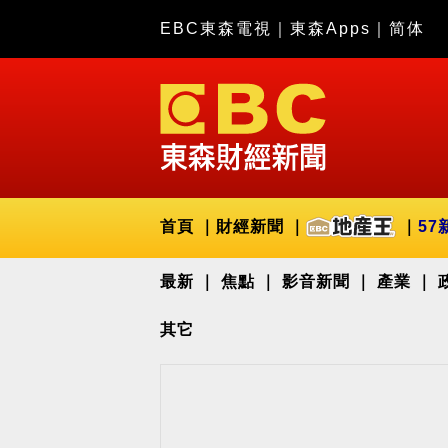
EBC東森電視
｜
東森Apps
｜
简体
首頁
財經新聞
57
最新
焦點
影音新聞
產業
其它