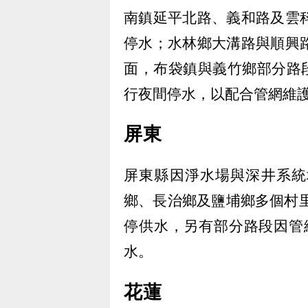
南鎮延平北路、義和路及雲
停水；水林鄉大溝路與順興
面，布袋鎮與義竹鄉部分路段
行夜間停水，以配合管網維
屏東
屏東縣因淨水場與深井系統
鄉、長治鄉及鹽埔鄉多個村里
停供水，另有部分路段因管線
水。
花蓮