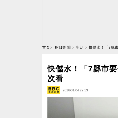
首頁
>
財經新聞
>
生活
> 快儲水！「7縣
快儲水！「7縣市要
次看
2026/01/04 22:13