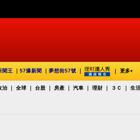
新聞王
57爆新聞
夢想街57號
更多+
政治
全球
台股
房產
汽車
理財
３Ｃ
生