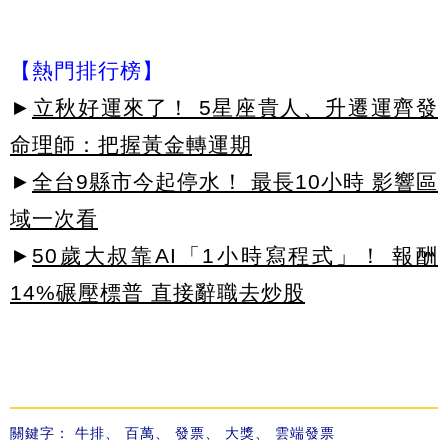
【熱門排行榜】
►
立秋好運來了！ 5星座貴人、升遷運齊發
命理師：把握黃金轉運期
►
全台9縣市今起停水！ 最長10小時 影響區
域一次看
►
50歲大叔靠AI「1小時寫程式」！ 報酬
14%碾壓標普 直接辭職去炒股
關鍵字：
牛排
、
百萬
、
發票
、
大獎
、
雲端發票