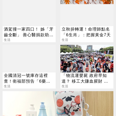
酒駕撞一家四口！ 姊「牙
立秋拚轉運！命理師點名
齒全斷」 善心醫捐款助重
「6生肖」：把握黃金7天
建
生活
生活
全國清冠一號庫存這裡
「物流運嬰屍 政府早知
查！衛福部預告「6藥
道？ 移工大賺血腥財 跨
廠」將加入製造
生活
境賣到東亞
生活