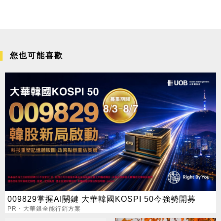
您也可能喜歡
009829掌握AI關鍵 大華韓國KOSPI 50今強勢開募
PR・大華銀全能行銷方案