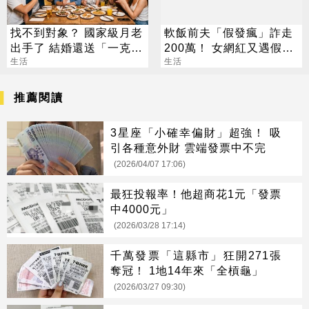
找不到對象？ 國家級月老
軟飯前夫「假發瘋」詐走
出手了 結婚還送「一克拉
200萬！ 女網紅又遇假富
鑽戒」
生活
豪 養套殺噴2千萬
生活
推薦閱讀
3星座「小確幸偏財」超強！ 吸
引各種意外財 雲端發票中不完
(2026/04/07 17:06)
最狂投報率！他超商花1元「發票
中4000元」
(2026/03/28 17:14)
千萬發票「這縣市」狂開271張
奪冠！ 1地14年來「全槓龜」
(2026/03/27 09:30)