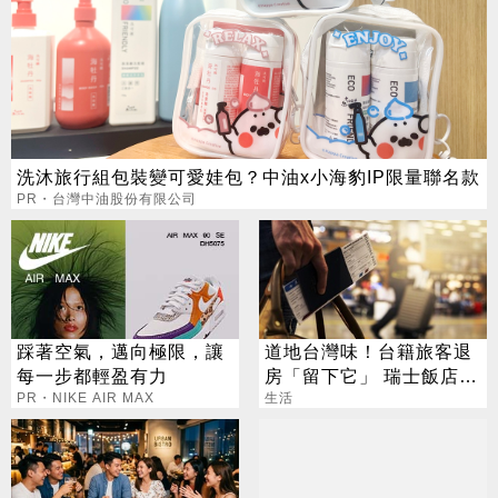
洗沐旅行組包裝變可愛娃包？中油x小海豹IP限量聯名款
PR・台灣中油股份有限公司
踩著空氣，邁向極限，讓
道地台灣味！台籍旅客退
每一步都輕盈有力
房「留下它」 瑞士飯店員
PR・NIKE AIR MAX
工吃上癮
生活