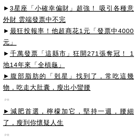
►
3星座「小確幸偏財」超強！ 吸引各種意
外財 雲端發票中不完
►
最狂投報率！他超商花1元「發票中4000
元」
►
千萬發票「這縣市」狂開271張奪冠！ 1
地14年來「全槓龜」
►腹部脂肪的「剋星」找到了，常吃這幾
物，吃走大肚囊，瘦出小蠻腰
PR
►減肥首選，檸檬加它，堅持一週，腰細
了，瘦到你懷疑人生
PR