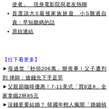
使者」 現身電影院與老友熱聊
首度談大S最後家族旅遊 小S難過自
責：早知聽媽的話
原始連結
【往下看更多】
►
母過世「秒領206萬」辦喪事！父子遭判
刑 律師：搶錢先下手是罪
►
父親節咖啡優惠！7-11美式「買8送8」全
家拿鐵2杯85元
►
沒錢更要結婚？ 韓國年輕人瘋開「婚姻槓