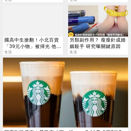
人狂讚：超方便
沒用
國高中生搶翻！小北百貨
另類副作用？ 瘦瘦針成婚
「39元小物」被掃光 他跑
姻殺手 研究曝關鍵原因
3家買不到
生活
生活