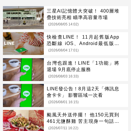
三星AI記憶體大突破！ 400層堆
疊技術亮相 瞄準高容量市場
(2026/08/05 14:02)
快檢查LINE！ 11月起舊版App
恐斷線 iOS、Android最低版本
一次看
(2026/08/04 17:01)
台灣也跟進！LINE「1功能」將
退場 9月底停止服務
(2026/08/03 16:33)
LINE發公告！8月這2天「傳訊息
會卡卡」 影響區域一次看
(2026/08/01 16:15)
颱風天外送停擺！ 他150元買到
461元鹽酥雞 苦主現身一句話全
網笑翻
(2026/07/11 16:22)