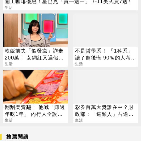
開工咖啡優惠！星巴克「買一送一」 7-11美式買7送7
生活
軟飯前夫「假發瘋」詐走
不是哲學系！ 「1科系」
200萬！ 女網紅又遇假富
讀了超後悔 90％的人考不
豪 養套殺噴2千萬
生活
上證照
生活
刮刮樂賣翻！ 他喊「賺過
彩券百萬大獎誰在中？財
年吃1年」 內行人全說
政部：「這類人」占逾6
了：生存不易
生活
成
生活
推薦閱讀