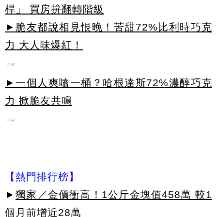
桿」 買房拚翻轉階級
►脆友都說相見恨晚！苦甜72%比利時巧克
力 大人味爆紅！
PR
►一個人爽嗑一桶？哈根達斯72%濃醇巧克
力 掀脆友共鳴
PR
【熱門排行榜】
►
獨家／金價衝高！1公斤金塊值458萬 較1
個月前增近28萬