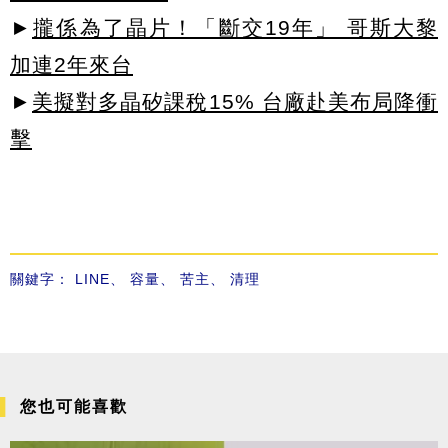
►
攏係為了晶片！「斷交19年」 哥斯大黎
加連2年來台
►
美擬對多晶矽課稅15% 台廠赴美布局降衝
擊
關鍵字：
LINE
、
容量
、
苦主
、
清理
您也可能喜歡