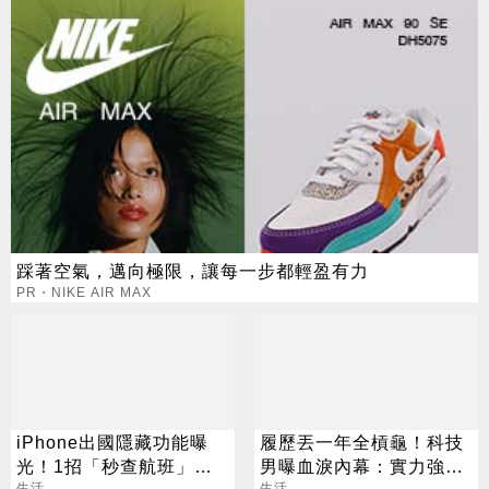
踩著空氣，邁向極限，讓每一步都輕盈有力
PR・NIKE AIR MAX
iPhone出國隱藏功能曝
履歷丟一年全槓龜！科技
光！1招「秒查航班」萬
男曝血淚內幕：實力強也
生活
生活