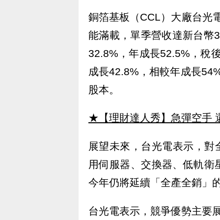
銅箔基板（CCL）大廠台光
能滿載，單季營收達新台幣3
32.8%，年成長52.5%，
成長42.8%，相較年成長5
股本。
★【理財達人秀】急彈空手 
展望未來，台光電表示，對
用伺服器、交換器、低軌衛
今年仍將延續「全產全銷」
台光電表示，競爭優勢主要