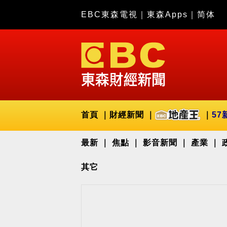
EBC東森電視
｜
東森Apps
｜
简体
首頁
財經新聞
57
最新
焦點
影音新聞
產業
其它