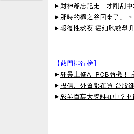
►
財神爺忘記走！才剛刮中3
►那時的楓之谷回來了。
PR・
►報復性熬夜 癌細胞數攀
【熱門排行榜】
►
狂暴上修AI PCB商機
►
投信、外資都在買 台股
►
彩券百萬大獎誰在中？財