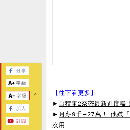
【往下看更多】
►
台積電2奈密最新進度曝
►
月薪9千⭢27萬！ 他嫌
沒用