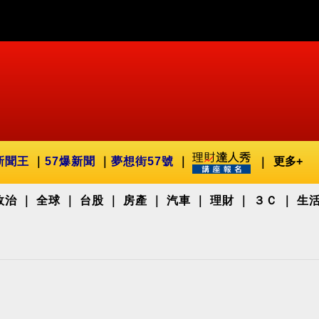
新聞王
57爆新聞
夢想街57號
更多+
政治
全球
台股
房產
汽車
理財
３Ｃ
生