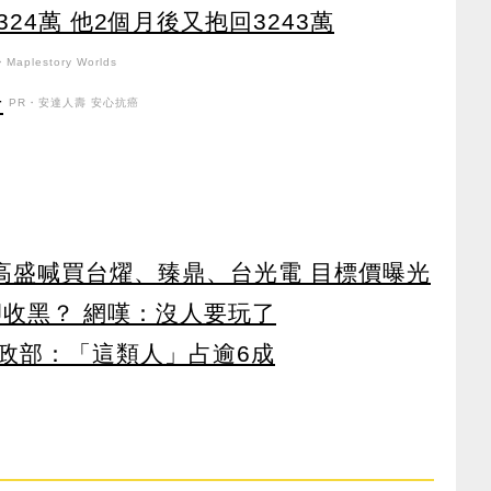
24萬 他2個月後又抱回3243萬
Maplestory Worlds
升
PR・安達人壽 安心抗癌
！ 高盛喊買台燿、臻鼎、台光電 目標價曝光
卻收黑？ 網嘆：沒人要玩了
政部：「這類人」占逾6成