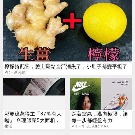
檸檬搭配它，臉上斑點全部消失了，小肚子都變平坦了
PR・新素簡
彩券億萬得主「87％有大
踩著空氣，邁向極限，讓
嘴」 命理師曝5大面相：
每一步都輕盈有力
看1部位就知
生活
PR・NIKE AIR MAX