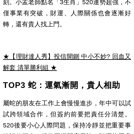
刻。小孟老師點名「3生肖」520運勢超強，不
僅事業有突破，財運、人際關係也會逐漸好
轉，還有貴人找上門。
★【理財達人秀】投信開鍘 中小不妙? 回血又
解套 清單勝利組
★
TOP3 蛇：運氣漸開，貴人相助
屬蛇的朋友在工作上會慢慢進步，年中可以試
試跨領域合作，但簽約前要把責任分清楚。
520後要小心人際問題，保持冷靜並把重要事