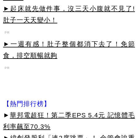
►起床就先做件事，沒三天小腹就不見了!
肚子一天天變小！
PR
►一週有感！肚子整個都消下去了！免節
食，排空順暢就夠
PR
【熱門排行榜】
►
華邦電超狂！第二季EPS 5.4元 記憶體毛
利率飆至70.3%
►
緯創發股利「連2度跳票」！ 金管會說重