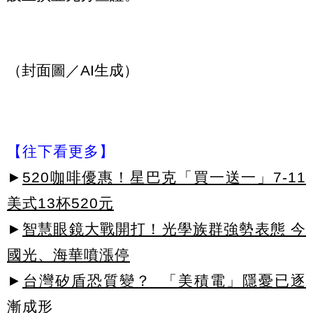
（封面圖／AI生成）
【往下看更多】
►
520咖啡優惠！星巴克「買一送一」7-11
美式13杯520元
►
智慧眼鏡大戰開打！光學族群強勢表態 今
國光、海華噴漲停
►
台灣矽盾恐質變？ 「美積電」隱憂已逐
漸成形