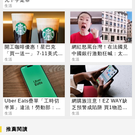
生活
開工咖啡優惠！星巴克
網紅怒罵台灣！在法國見
「買一送一」 7-11美式買
中國銀行激動狂喊：太驕
7送7
生活
傲
生活
Uber Eats疊單「工時切
網購族注意！EZ WAY缺
半算」違法！勞動部：每
乏預警成陷阱 買1物恐挨
案可罰2萬
生活
罰百萬
生活
推薦閱讀