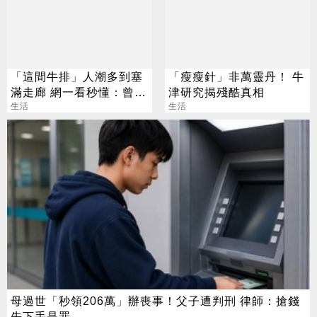
「這間牛排」人潮多到塞
「瘦瘦針」非萬靈丹！ 牛
滿走廊 網一看秒懂：曾稱
津研究揭殘酷真相
霸同業
生活
生活
母過世「秒領206萬」辦喪事！父子遭判刑 律師：搶錢
先下手是罪