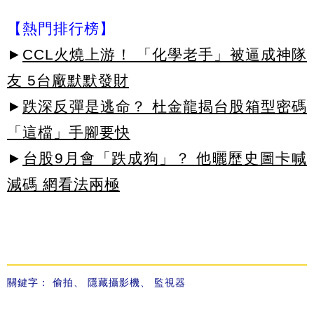
【熱門排行榜】
►
CCL火燒上游！ 「化學老手」被逼成神隊
友 5台廠默默發財
►
跌深反彈是逃命？ 杜金龍揭台股箱型密碼
「這檔」手腳要快
►
台股9月會「跌成狗」？ 他曬歷史圖卡喊
減碼 網看法兩極
關鍵字：
偷拍
、
隱藏攝影機
、
監視器