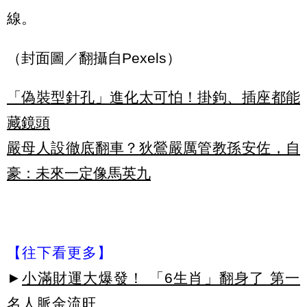
線。
（封面圖／翻攝自Pexels）
「偽裝型針孔」進化太可怕！掛鉤、插座都能
藏鏡頭
嚴母人設徹底翻車？狄鶯嚴厲管教孫安佐，自
豪：未來一定像馬英九
【往下看更多】
►
小滿財運大爆發！ 「6生肖」翻身了 第一
名人脈金流旺