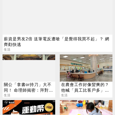
薪資是男友2倍 送筆電反遭嗆「是覺得我買不起」？ 網
齊勸快逃
生活
關公「拿書or持刀」大不
在農會工作好像蠻爽的？
同！ 命理師揭密：拜對大
他喊「員工比客戶多」內
加分、拜錯恐虧本
生活
行人曝真相
生活