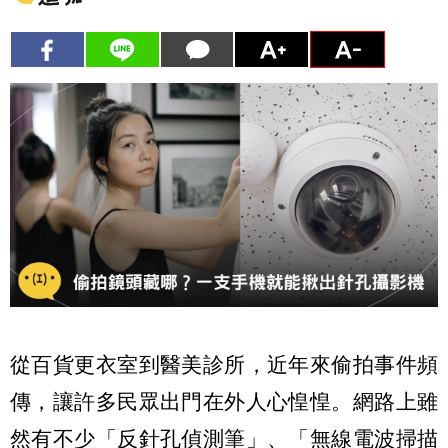
從百貨更衣室到醫美診所，近年來偷拍事件頻
傳，讓許多民眾出門在外人心惶惶。網路上雖
然有不少「反針孔偵測筆」、「無線電波掃描