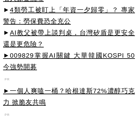
►
4類勞工被盯上「年資一夕歸零」？ 專家
警告：勞保費恐全充公
►
AI教父被帶上談判桌，台灣矽盾是更安全
還是更危險？
►009829掌握AI關鍵 大華韓國KOSPI 50
今強勢開募
PR
►一個人爽嗑一桶？哈根達斯72%濃醇巧克
力 掀脆友共鳴
PR