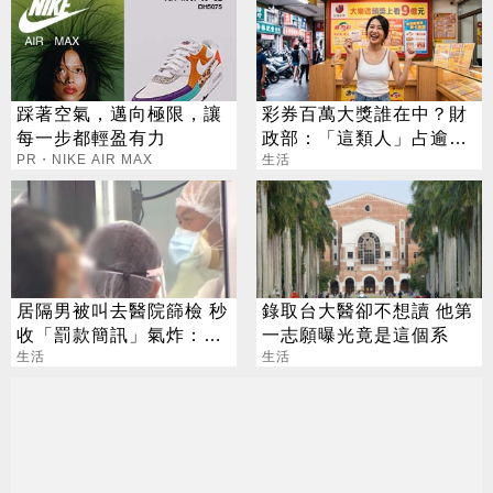
踩著空氣，邁向極限，讓
彩券百萬大獎誰在中？財
每一步都輕盈有力
政部：「這類人」占逾6
PR・NIKE AIR MAX
成
生活
居隔男被叫去醫院篩檢 秒
錄取台大醫卻不想讀 他第
收「罰款簡訊」氣炸：腦
一志願曝光竟是這個系
子有洞
生活
生活