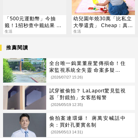
「500元運動幣」今抽
幼兒園年燒30萬「比私立
籤！1招秒查中籤結果 領
大學還貴」 Cheap：真心
取、使用方法一次看
生活
敬佩願意生
生活
推薦閱讀
全台唯一鎢業董座驚傳殞命！住
家監視系統全失靈 命案多疑點曝
光
(2026/07/27 15:26)
試穿被偷拍？ LaLaport驚見監視
器「對鏡拍」女客怒報警
(2026/05/19 12:35)
偷拍案連環爆！ 蔣萬安喊話中
央：買針孔要實名制
(2026/05/13 14:31)