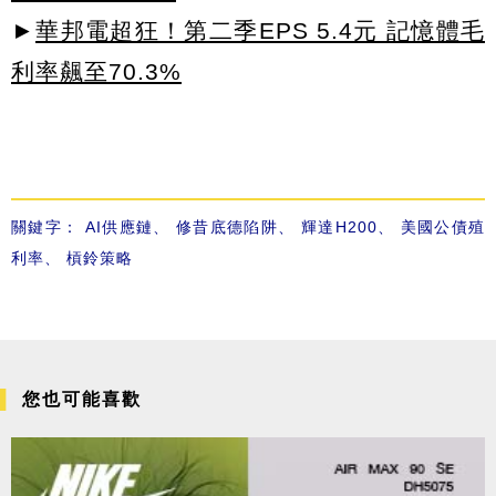
►
華邦電超狂！第二季EPS 5.4元 記憶體毛
利率飆至70.3%
關鍵字：
AI供應鏈
、
修昔底德陷阱
、
輝達H200
、
美國公債殖
利率
、
槓鈴策略
您也可能喜歡