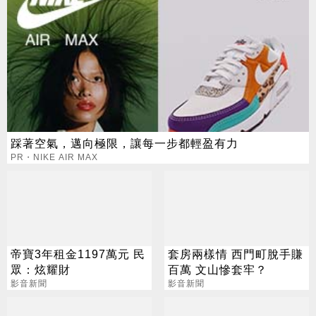
踩著空氣，邁向極限，讓每一步都輕盈有力
PR・NIKE AIR MAX
帝寶3年租金1197萬元 民
套房兩樣情 西門町脫手賺
眾：炫耀財
百萬 文山慘套牢？
影音新聞
影音新聞