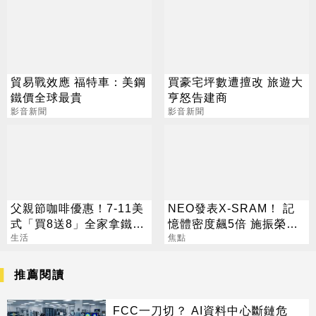
貿易戰效應 福特車：美鋼
買豪宅坪數遭擅改 旅遊大
鐵價全球最貴
亨怒告建商
影音新聞
影音新聞
父親節咖啡優惠！7-11美
NEO發表X-SRAM！ 記
式「買8送8」全家拿鐵2
憶體密度飆5倍 施振榮：
杯85元
生活
半導體迎新革命
焦點
推薦閱讀
FCC一刀切？ AI資料中心斷鏈危