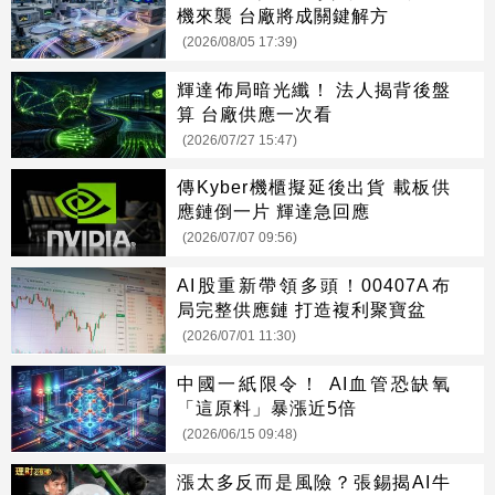
機來襲 台廠將成關鍵解方
(2026/08/05 17:39)
輝達佈局暗光纖！ 法人揭背後盤
算 台廠供應一次看
(2026/07/27 15:47)
傳Kyber機櫃擬延後出貨 載板供
應鏈倒一片 輝達急回應
(2026/07/07 09:56)
AI股重新帶領多頭！00407A布
局完整供應鏈 打造複利聚寶盆
(2026/07/01 11:30)
中國一紙限令！ AI血管恐缺氧
「這原料」暴漲近5倍
(2026/06/15 09:48)
漲太多反而是風險？張錫揭AI牛