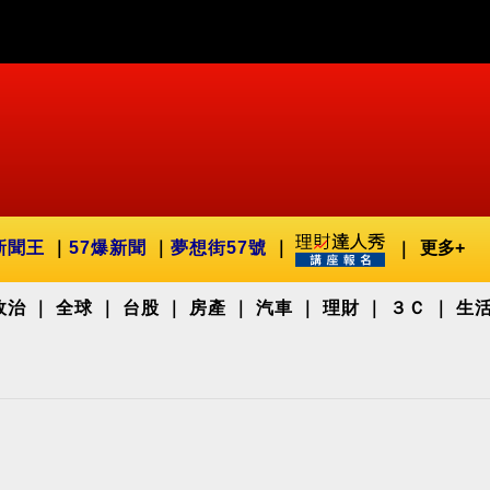
新聞王
57爆新聞
夢想街57號
更多+
政治
全球
台股
房產
汽車
理財
３Ｃ
生