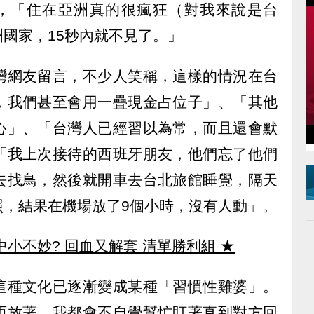
，「住在亞洲真的很瘋狂（對我來說是台
國家，15秒內就不見了。」
灣網友留言，不少人笑稱，這樣的情況在台
，我們甚至會用一疊現金占位子」、「其他
心」、「台灣人已經習以為常，而且還會默
「我上次接待的西班牙朋友，他們忘了他們
去找鳥，然後就開車去台北旅館睡覺，隔天
照，結果在機場放了9個小時，沒有人動」。
中小不妙? 回血又解套 清單勝利組
★
這種文化已逐漸變成某種「習慣性雞婆」。
西放著，我都會不自覺幫忙盯著直到對方回