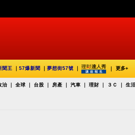
新聞王
57爆新聞
夢想街57號
更多+
政治
全球
台股
房產
汽車
理財
３Ｃ
生