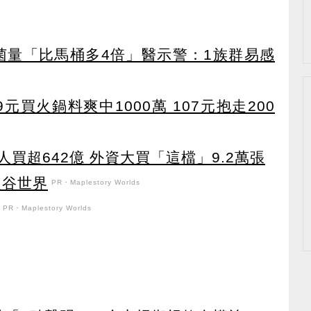
細菌量「比馬桶多4倍」醫示警：1族群易感
元買火鍋料爽中1000萬 107元抱走200
人買超642億 外資大買「這檔」9.2萬張
之谷世界
PR・Maplestory Worlds
PR・Maplestory Worlds