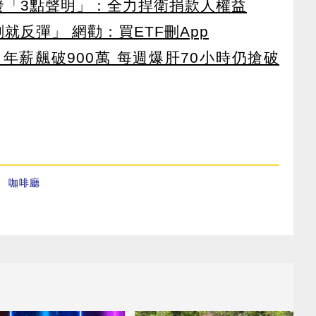
濟發「3點聲明」：全力捍衛捐款人權益
就反彈」 網勸：買ETF刪App
年薪飆破900萬 每週爆肝70小時仍搶破
、
咖啡廳