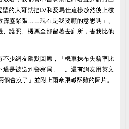
隔壁的大哥就把LV和愛馬仕這樣放然後上樓
敵霹靂緊張……現在是我要顧的意思嗎」、
機、護照、機票全部留著去廁所，害我比他
有不少網友幽默回應，「機車抹布失竊率比
不過是被送到警察局。」。還有網友用英文
這兩個會沒了」並附上雨傘跟鹹酥雞的圖片。