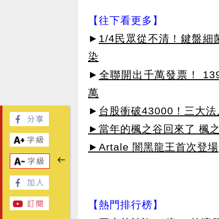
【往下看更多】
►
1/4民眾從不清！鍵盤
染
►
全聯開出千萬發票！ 139
萬
►
台股衝破43000！三大法
►當年的楓之谷回來了 楓
►Artale 闇黑龍王首次登場
【熱門排行榜】