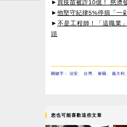
►
買疫苗被詐10億！ 慈
►
他堅守紀律5%停損「一剁
►
不是工程師！「這職業」
頭
關鍵字：
治安
、
台灣
、
偷竊
、
義大利
您也可能喜歡這些文章