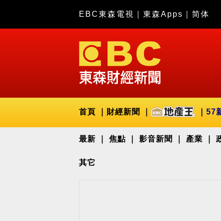
EBC東森電視
｜
東森Apps
｜
简体
首頁
財經新聞
57
最新
焦點
影音新聞
產業
其它