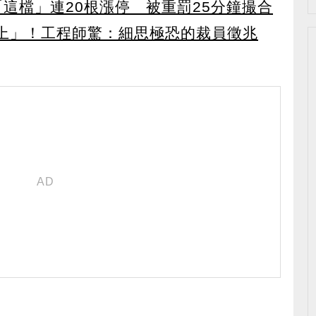
這檔」連20根漲停 被重罰25分鐘撮合
上」！工程師驚：細思極恐的裁員徵兆