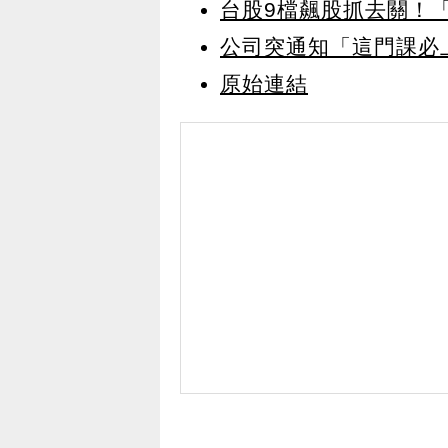
台股9檔飆股抓去關！「
公司突通知「這門課必
原始連結