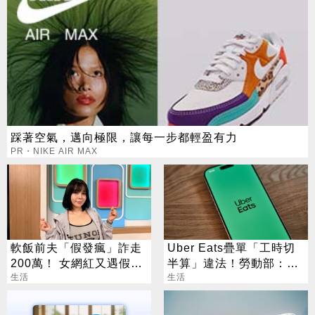
踩著空氣，邁向極限，讓每一步都輕盈有力
PR・NIKE AIR MAX
軟飯前夫「假發瘋」詐走
Uber Eats疊單「工時切
200萬！ 女網紅又遇假富
半算」違法！勞動部：每
豪 養套殺噴2千萬
生活
案可罰2萬
生活