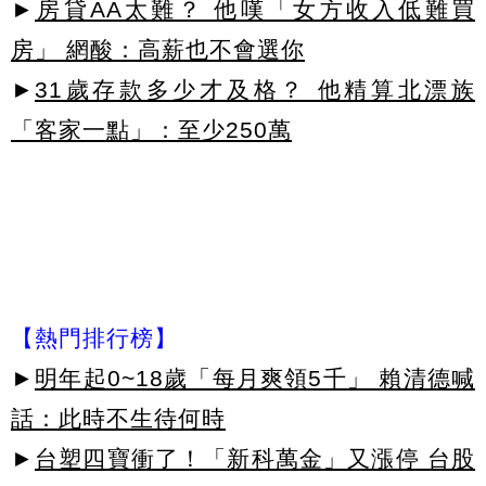
►
房貸AA太難？ 他嘆「女方收入低難買
房」 網酸：高薪也不會選你
►
31歲存款多少才及格？ 他精算北漂族
「客家一點」：至少250萬
【熱門排行榜】
►
明年起0~18歲「每月爽領5千」 賴清德喊
話：此時不生待何時
►
台塑四寶衝了！「新科萬金」又漲停 台股