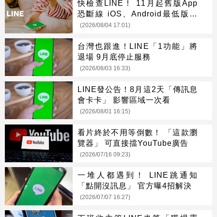
快檢查LINE！ 11月起舊版App
恐斷線 iOS、Android最低版本
一次看
(2026/08/04 17:01)
台灣也跟進！LINE「1功能」將
退場 9月底停止服務
(2026/08/03 16:33)
LINE發公告！8月這2天「傳訊息
會卡卡」 影響區域一次看
(2026/08/01 16:15)
看片終於不用等倒數！ 「這款瀏
覽器」 可直接擋YouTube廣告
(2026/07/16 09:23)
一堆人都遇到！ LINE跳通知
「點開沒訊息」 官方曝4招解決
(2026/07/07 16:27)