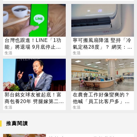
台灣也跟進！LINE「1功
寧可搬風扇降溫 堅持「冷
能」將退場 9月底停止服
氣定格28度」？ 網笑：全
務
生活
台長輩通病
生活
郭台銘女球友被起底！富
在農會工作好像蠻爽的？
商包養20年 劈腿嫁第二任
他喊「員工比客戶多」內
老公
生活
行人曝真相
生活
推薦閱讀