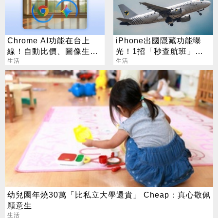
Chrome AI功能在台上
iPhone出國隱藏功能曝
線！自動比價、圖像生成
光！1招「秒查航班」萬
化身最強助理
生活
人狂讚：超方便
生活
幼兒園年燒30萬「比私立大學還貴」 Cheap：真心敬佩
願意生
生活