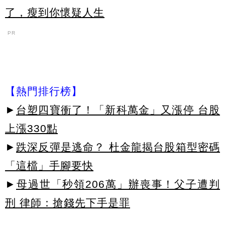
了，瘦到你懷疑人生
PR
【熱門排行榜】
►
台塑四寶衝了！「新科萬金」又漲停 台股
上漲330點
►
跌深反彈是逃命？ 杜金龍揭台股箱型密碼
「這檔」手腳要快
►
母過世「秒領206萬」辦喪事！父子遭判
刑 律師：搶錢先下手是罪