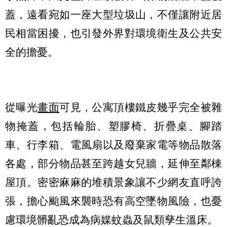
蓋，遠看宛如一座大型垃圾山，不僅讓附近居
民相當困擾，也引發外界對環境衛生及公共安
全的擔憂。
從曝光
畫面
可見，公寓頂樓鐵皮幾乎完全被雜
物掩蓋，包括輪胎、塑膠椅、折疊桌、腳踏
車、行李箱、電風扇以及廢棄家電等物品散落
各處，部分物品甚至跨越女兒牆，延伸至鄰棟
屋頂。密密麻麻的堆積景象讓不少網友直呼誇
張，擔心颱風來襲時恐有高空墜物風險，也憂
慮環境髒亂恐成為病媒蚊蟲及鼠類孳生溫床。