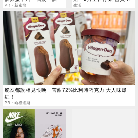
PR・新素簡
費方案一次看
生活
脆友都說相見恨晚！苦甜72%比利時巧克力 大人味爆
紅！
PR・哈根達斯