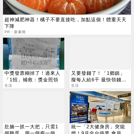
超神減肥神器！橘子不要直接吃，加點這個！體重天天
下降
PR・新素簡
中獎發票糊掉了！過來人
又要發錢了！「1鄉鎮」
「1招」補救：獎金照領
擬每人給6千 最快領錢時
生活
間曝
生活
肚腩一抓一大把，只需1
統一「2大健身房」突熄
個雞蛋，用一個瘦一個
燈！9月全台停業 會員退