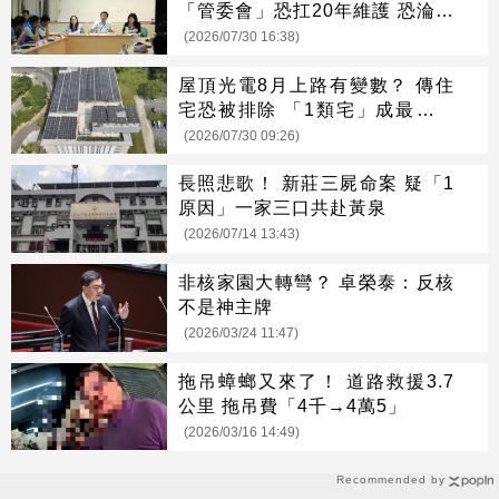
「管委會」恐扛20年維護 恐淪高
空廢棄物
(2026/07/30 16:38)
屋頂光電8月上路有變數？ 傳住
宅恐被排除 「1類宅」成最大苦
主
(2026/07/30 09:26)
長照悲歌！ 新莊三屍命案 疑「1
原因」一家三口共赴黃泉
(2026/07/14 13:43)
非核家園大轉彎？ 卓榮泰：反核
不是神主牌
(2026/03/24 11:47)
拖吊蟑螂又來了！ 道路救援3.7
公里 拖吊費「4千→4萬5」
(2026/03/16 14:49)
Recommended by