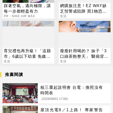
踩著空氣，邁向極限，讓
網購族注意！EZ WAY缺
每一步都輕盈有力
乏預警成陷阱 買1物恐挨
PR・NIKE AIR MAX
罰百萬
生活
育兒禮包再升級！「這縣
瘦瘦針用喝的？ 妹子「3
市」6歲以下幼童 免繳健
口綠茶飽整天」 醫揭背後
保費
生活
真相
生活
推薦閱讀
核三重起說明會 台電：換照沒有
時間表
(2026/08/01 17:06)
屋頂光電8／1上路！ 專家警告