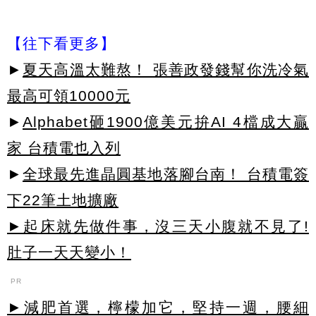
【往下看更多】
►
夏天高溫太難熬！ 張善政發錢幫你洗冷氣
最高可領10000元
►
Alphabet砸1900億美元拚AI 4檔成大贏
家 台積電也入列
►
全球最先進晶圓基地落腳台南！ 台積電簽
下22筆土地擴廠
►起床就先做件事，沒三天小腹就不見了!
肚子一天天變小！
PR
►減肥首選，檸檬加它，堅持一週，腰細